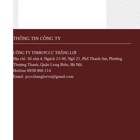
GIẤY HN
Chuyên nhập khẩu và cung cấp trực tiếp
các mặt hàng bình chữa cháy, vòi chữa
cháy, tủ kệ chữa cháy, máy bơm chữa
cháy, hệ thống chữa cháy cạnh tranh nhất
XÚC NẠP BÌNH CHỮA CHÁY HẾT
THÔNG TIN CÔNG TY
HẠN SỬ DỤNG TẠI TỈNH BẮC NINH
VÀ CÁC KCN
CÔNG TY TNHH PCCC THẮNG LỢI
CÔNG TY TNHH PCC THẮNG LỢI Chuyên
Địa chỉ: Số nhà 4, Ngách 21/40, Ngõ 21, Phố Thanh Am, Phường
nạp bình chữa cháy Bắc Ninh với giá thành
Thượng Thanh, Quận Long Biên, Hà Nội.
rẻ cho quý khách hàng khi nạp bình chữa
Hotline:0938.966.114
cháy tại Bắc Ninh
Email: pcccthangloivn@gmail.com
NHẬN NẠP SẠC BÌNH CHỮA CHÁY
Trực Tiếp Xổ Số 3 Miền Hôm Nay - TrucTiepXoSo.Vn
HẾT HẠN SỬ DỤNG TẠI BẮC NINH
GIÁ TỐT NHẤT
Cung cấp bình chữa cháy Hà Nội và các
tỉnh miền bắc Hưng Yên, Hải Dương, Bắc
Ninh, Phú Thọ, vĩnh Phúc, Thái Nguyên,
Bắc Ninh... giá rẻ nhất đảm bảo chất lượng,
NẠP BÌNH CHỮA CHÁY GIÁ RẺ VẬN
CHUYỂN MIỄN PHÍ TẠI TỈNH HƯNG