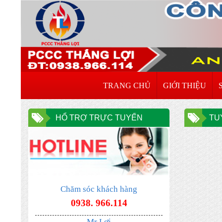
TRANG CHỦ
GIỚI THIỆU
HỔ TRỢ TRỰC TUYẾN
TU
Chăm sóc khách hàng
0938. 966.114
ĐƠN VỊ CHUYÊN NHẬN XÚC NẠP LẠI
BÌNH CHƯA CHÁY HẾT HẠN TẠI HÀ
Mr Lợi