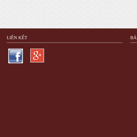
LIÊN KẾT
BẢ
Bóng Đá Trực Tiếp - Link Xem Trực Tiếp Bóng Đá Tốc Độ Cao
Công
Ty Cổ Phần Trực Tuyến Việt Ads - VietAdsGroup.Vn
thiết kế website
thiết kế web
máy trộn bê tông