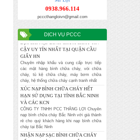
NỘI
0938.966.114
Chuyên nhập khẩu và cung cấp trực tiếp
pcccthangloivn@gmail.com
các mặt hàng bình chữa cháy, vòi chữa
cháy, tủ kệ chữa cháy, máy bơm chữa
cháy, hệ thống chữa cháy cạnh tranh nhất
DỊCH VỤ PCCC
ĐỊA CHỈ NẠP BÌNH CHỮA CHÁY TIN
CẬY UY TÍN NHẤT TẠI QUẬN CẦU
GIẤY HN
Chuyên nhập khẩu và cung cấp trực tiếp
các mặt hàng bình chữa cháy, vòi chữa
cháy, tủ kệ chữa cháy, máy bơm chữa
cháy, hệ thống chữa cháy cạnh tranh nhất
XÚC NẠP BÌNH CHỮA CHÁY HẾT
HẠN SỬ DỤNG TẠI TỈNH BẮC NINH
VÀ CÁC KCN
CÔNG TY TNHH PCC THẮNG LỢI Chuyên
nạp bình chữa cháy Bắc Ninh với giá thành
rẻ cho quý khách hàng khi nạp bình chữa
cháy tại Bắc Ninh
NHẬN NẠP SẠC BÌNH CHỮA CHÁY
HẾT HẠN SỬ DỤNG TẠI BẮC NINH