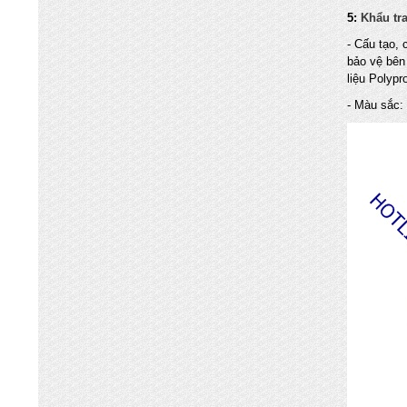
5:
K
hẩu tr
- Cấu tạo, 
bảo vệ bên 
liệu Polypr
- Màu sắc: