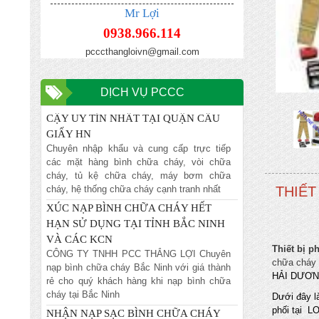
NỘI
Mr Lợi
Chuyên nhập khẩu và cung cấp trực tiếp
0938.966.114
các mặt hàng bình chữa cháy, vòi chữa
cháy, tủ kệ chữa cháy, máy bơm chữa
pcccthangloivn@gmail.com
cháy, hệ thống chữa cháy cạnh tranh nhất
ĐỊA CHỈ NẠP BÌNH CHỮA CHÁY TIN
DỊCH VỤ PCCC
CẬY UY TÍN NHẤT TẠI QUẬN CẦU
GIẤY HN
Chuyên nhập khẩu và cung cấp trực tiếp
các mặt hàng bình chữa cháy, vòi chữa
cháy, tủ kệ chữa cháy, máy bơm chữa
cháy, hệ thống chữa cháy cạnh tranh nhất
XÚC NẠP BÌNH CHỮA CHÁY HẾT
THIẾT
HẠN SỬ DỤNG TẠI TỈNH BẮC NINH
VÀ CÁC KCN
CÔNG TY TNHH PCC THẮNG LỢI Chuyên
nạp bình chữa cháy Bắc Ninh với giá thành
Thiết bị p
rẻ cho quý khách hàng khi nạp bình chữa
chữa cháy
cháy tại Bắc Ninh
HẢI DƯƠNG
NHẬN NẠP SẠC BÌNH CHỮA CHÁY
Dưới đây l
HẾT HẠN SỬ DỤNG TẠI BẮC NINH
phối tại 