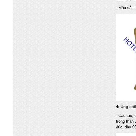
- Màu sắc:
4:
Ủ
ng ch
- Cấu tạo, 
trong thân
đúc, dày 0