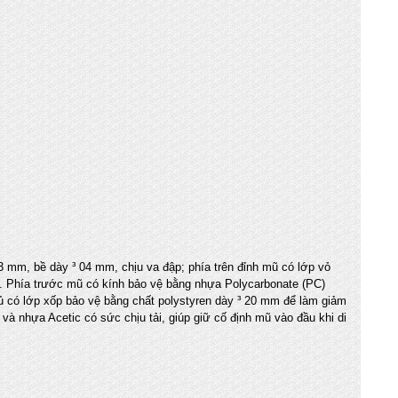
 mm, bề dày ³ 04 mm, chịu va đập; phía trên đỉnh mũ có lớp vỏ
ai. Phía trước mũ có kính bảo vệ bằng nhựa Polycarbonate (PC)
ủ có lớp xốp bảo vệ bằng chất polystyren dày ³ 20 mm để làm giảm
và nhựa Acetic có sức chịu tải, giúp giữ cố định mũ vào đầu khi di