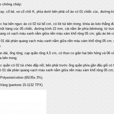
o chống cháy:
 tay; cổ bẻ, ve cổ chữ K, phía dưới bên phải cổ áo có 01 chiếc cúc, đường k
c hai bên ngực áo có 02 túi bổ cơi, có lót túi bên trong; khóa áo kéo thẳng
một hàng cúc 05 chiếc, đường kính 22 mm, cài nằm ẩn phía bêntrong; từ trư
uang có vạch màu xanh nằm giữa nền màu xám khổ rộng 05 cm; gấu áo bẻ c
ó 01 dải phản quang vạch màu xanh nằm giữa nền màu xám khổ rộng 05 cm; cùi
.
n dài, ống rộng; cạp quần rộng 4,5 cm, có thun co giãn hai bên hông và 06 
a bên trong;
c quần có 02 túi chéo đắp nổi; bên phải trước ống quần phía gần đầu gối có 0
ó 01 dải phản quang vạch màu xanh nằm giữa nền màu xám khổ rộng 05 cm; 
: Polyeste/cotton (65/35± 3%).
 Vàng (pantone 15-1132 TPX)