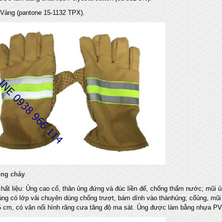
 Vàng (pantone 15-1132 TPX).
ống cháy
.
chất liệu: Ủng cao cổ, thân ủng đứng và đúc liền đế, chống thấm nước; mũi ủ
 ủng có lớp vải chuyên dùng chống trượt, bám dính vào thànhủng; cổủng, mũi
5 cm, có vân nổi hình răng cưa tăng độ ma sát. Ủng được làm bằng nhựa PV