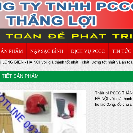
SẢN PHẨM
NẠP SẠC BÌNH
DỊCH VỤ PCCC
TIN TỨC
i LONG BIÊN - HÀ NỘI với giá thành tốt nhất, chất lượng tốt nhất và an toàn
I TIẾT SẢN PHẨM
Thiết bị PCCC
THẮNG
HÀ NỘI với giá thành 
hộ lao động, đồ chữa 