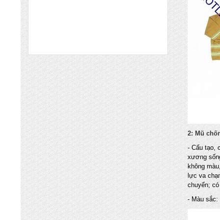
Chuyên nhập khẩu và cung cấp trực tiếp
các mặt hàng bình chữa cháy, vòi chữa
cháy, tủ kệ chữa cháy, máy bơm chữa
cháy, hệ thống chữa cháy cạnh tranh nhất
XÚC NẠP BÌNH CHỮA CHÁY HẾT
HẠN SỬ DỤNG TẠI TỈNH BẮC NINH
VÀ CÁC KCN
CÔNG TY TNHH PCC THẮNG LỢI Chuyên
nạp bình chữa cháy Bắc Ninh với giá thành
rẻ cho quý khách hàng khi nạp bình chữa
cháy tại Bắc Ninh
NHẬN NẠP SẠC BÌNH CHỮA CHÁY
2: Mũ chố
HẾT HẠN SỬ DỤNG TẠI BẮC NINH
GIÁ TỐT NHẤT
- Cấu tạo,
Cung cấp bình chữa cháy Hà Nội và các
xương sống
tỉnh miền bắc Hưng Yên, Hải Dương, Bắc
không màu,
Ninh, Phú Thọ, vĩnh Phúc, Thái Nguyên,
lực va chạm
Bắc Ninh... giá rẻ nhất đảm bảo chất lượng,
chuyển; có 
NẠP BÌNH CHỮA CHÁY GIÁ RẺ VẬN
- Màu sắc:
CHUYỂN MIỄN PHÍ TẠI TỈNH HƯNG
YÊN