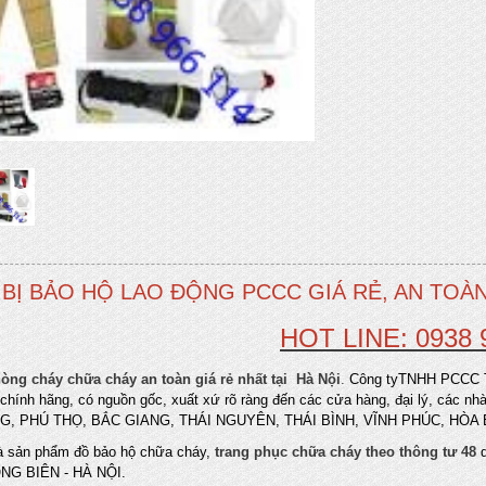
 BỊ BẢO HỘ LAO ĐỘNG PCCC GIÁ RẺ, AN TOÀN
HOT LINE: 0938 
hòng cháy chữa cháy an toàn giá rẻ nhất tại Hà Nội
.
Công tyTNHH PCCC TH
chính hãng, có nguồn gốc, xuất xứ rõ ràng đến các cửa hàng, đại lý, các nh
, PHÚ THỌ, BẮC GIANG, THÁI NGUYÊN, THÁI BÌNH, VĨNH PHÚC, HÒA BÌ
à sản phẩm đồ bảo hộ chữa cháy,
trang phục chữa cháy theo thông tư 48
d
LONG BIÊN - HÀ NỘI.