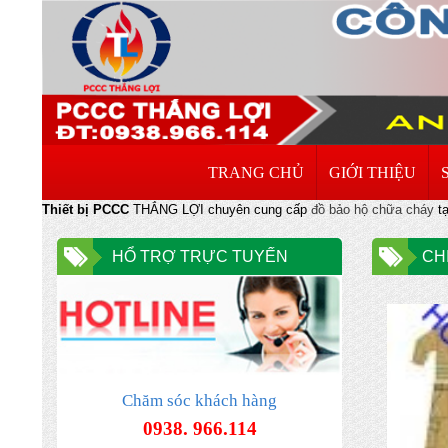
TRANG CHỦ
GIỚI THIỆU
Thiết bị PCCC
THẮNG LỢI chuyên cung cấp
đồ bảo hộ chữa cháy
tạ
HỔ TRỢ TRỰC TUYẾN
CH
Chăm sóc khách hàng
ĐƠN VỊ CHUYÊN NHẬN XÚC NẠP LẠI
0938. 966.114
BÌNH CHƯA CHÁY HẾT HẠN TẠI HÀ