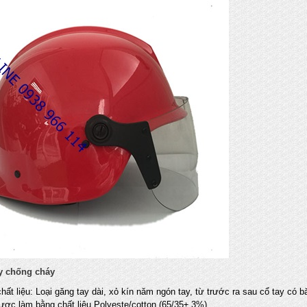
y chống cháy
chất liệu: Loại găng tay dài, xỏ kín năm ngón tay, từ trước ra sau cổ tay có 
ược làm bằng chất liệu Polyeste/cotton (65/35± 3%).