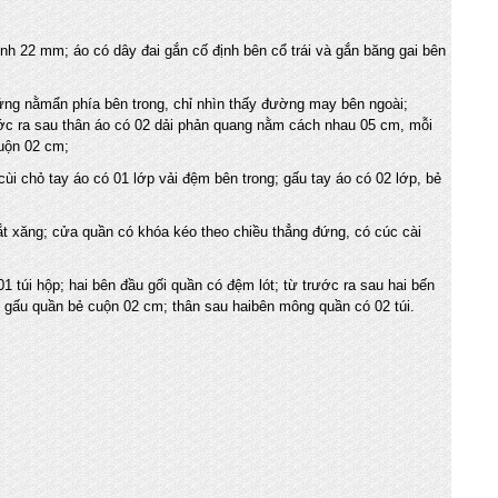
ính 22 mm; áo có dây đai gắn cố định bên cổ trái và gắn băng gai bên
 đứng nằmẩn phía bên trong, chỉ nhìn thấy đường may bên ngoài;
ớc ra sau thân áo có 02 dải phản quang nằm cách nhau 05 cm, mỗi
uộn 02 cm;
 chỏ tay áo có 01 lớp vải đệm bên trong; gấu tay áo có 02 lớp, bẻ
vắt xăng; cửa quần có khóa kéo theo chiều thẳng đứng, có cúc cài
1 túi hộp; hai bên đầu gối quần có đệm lót; từ trước ra sau hai bến
gấu quần bẻ cuộn 02 cm; thân sau haibên mông quần có 02 túi.