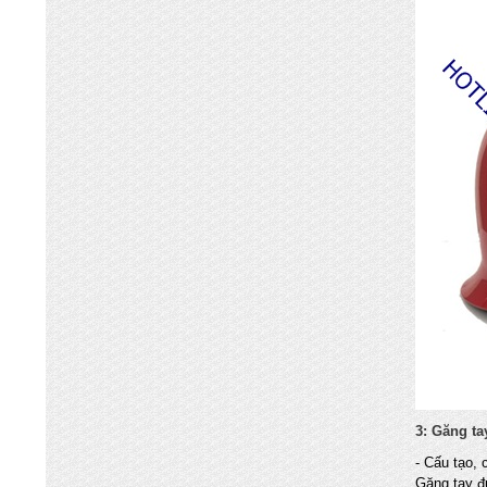
Chuyên nhập khẩu và cung cấp trực tiếp
các mặt hàng bình chữa cháy, vòi chữa
cháy, tủ kệ chữa cháy, máy bơm chữa
cháy, hệ thống chữa cháy cạnh tranh nhất
3: G
ăng ta
- Cấu tạo, 
Găng tay đ