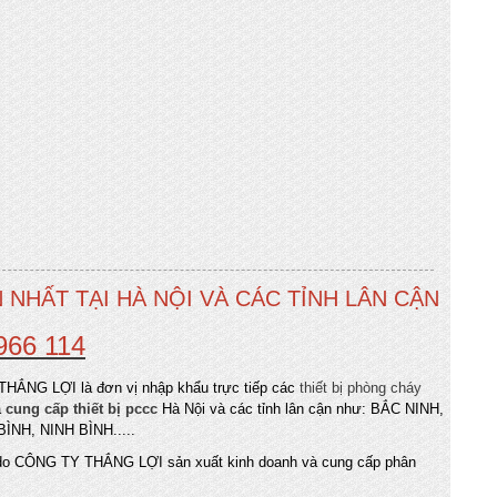
 NHẤT TẠI HÀ NỘI VÀ CÁC TỈNH LÂN CẬN
966 114
ẮNG LỢI là đơn vị nhập khẩu trực tiếp các
thiết bị phòng cháy
à
cung cấp thiết bị pccc
Hà Nội và các tỉnh lân cận như: BẮC NINH,
NH, NINH BÌNH.....
o CÔNG TY THẮNG LỢI sản xuất kinh doanh và cung cấp phân