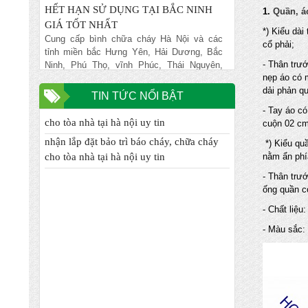
GIÁ TỐT NHẤT
1.
Quần, á
Cung cấp bình chữa cháy Hà Nội và các
tỉnh miền bắc Hưng Yên, Hải Dương, Bắc
*) Kiểu dài
Ninh, Phú Thọ, vĩnh Phúc, Thái Nguyên,
cổ phải;
Bắc Ninh... giá rẻ nhất đảm bảo chất lượng,
- Thân trướ
NẠP BÌNH CHỮA CHÁY GIÁ RẺ VẬN
nẹp áo có 
CHUYỂN MIỄN PHÍ TẠI TỈNH HƯNG
dải phản q
TIN TỨC NỔI BẬT
YÊN
- Tay áo c
Chuyên nhập khẩu và cung cấp trực tiếp
nhận lắp đặt bảo trì báo cháy, chữa cháy
cuộn 02 cm
các mặt hàng bình chữa cháy, vòi chữa
cho tòa nhà tại hà nội uy tin
*) Kiểu quầ
cháy, tủ kệ chữa cháy, máy bơm chữa
nhận lắp đặt bảo trì báo cháy, chữa cháy
nằm ẩn phí
cháy, hệ thống chữa cháy cạnh tranh nhất
cho tòa nhà tại hà nội uy tin
ĐƠN VỊ CHUYÊN NHẬN XÚC NẠP LẠI
- Thân trướ
ống quần c
BÌNH CHƯA CHÁY HẾT HẠN TẠI HÀ
NỘI
- Chất liệu
Chuyên nhập khẩu và cung cấp trực tiếp
- Màu sắc:
các mặt hàng bình chữa cháy, vòi chữa
cháy, tủ kệ chữa cháy, máy bơm chữa
cháy, hệ thống chữa cháy cạnh tranh nhất
ĐỊA CHỈ NẠP BÌNH CHỮA CHÁY TIN
CẬY UY TÍN NHẤT TẠI QUẬN CẦU
GIẤY HN