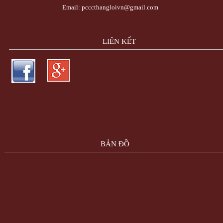
Email: pcccthangloivn@gmail.com
Trực Tiếp Xổ Số 3 Miền Hôm Nay - TrucTiepXoSo.Vn
LIÊN KẾT
Bóng Đá Trực Tiếp - Link Xem Trực Tiếp Bóng Đá Tốc Độ Cao
Công Ty Cổ Ph
Trực Tuyến Việt Ads - VietAdsGroup.Vn
thiết kế website
thiết kế web
máy trộn
tông
BẢN ĐỒ