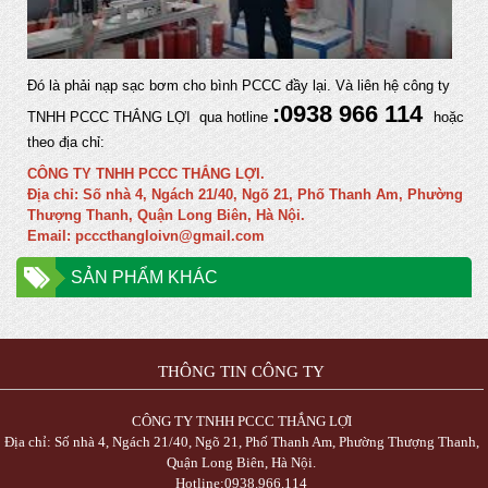
Đó là phải nạp sạc bơm cho bình PCCC đầy lại. Và liên hệ công ty
:0938 966 114
TNHH PCCC THẮNG LỢI qua hotline
hoặc
theo địa chỉ:
CÔNG TY TNHH PCCC THẮNG LỢI.
Địa chỉ: Số nhà 4, Ngách 21/40, Ngõ 21, Phố Thanh Am, Phường
Thượng Thanh, Quận Long Biên, Hà Nội.
Email: pcccthangloivn@gmail.com
SẢN PHẨM KHÁC
THÔNG TIN CÔNG TY
CÔNG TY TNHH PCCC THẮNG LỢI
Địa chỉ: Số nhà 4, Ngách 21/40, Ngõ 21, Phố Thanh Am, Phường Thượng Thanh,
Quận Long Biên, Hà Nội.
Hotline:0938.966.114