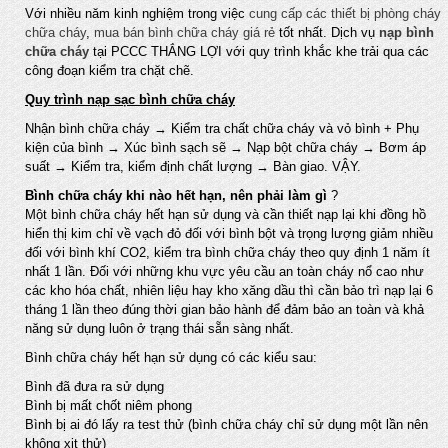
Với nhiều năm kinh nghiệm trong việc
cung cấp các thiết bị phòng cháy
chữa cháy
,
mua bán bình chữa cháy giá rẻ
tốt nhất. Dịch vụ
nạp bình
chữa cháy
tại PCCC THẮNG LỢI với quy trình khắc khe trải qua các
công đoạn kiểm tra chặt chẽ.
Quy trình nạp sạc bình chữa cháy
Nhận bình chữa cháy → Kiểm tra chất chữa cháy và vỏ bình + Phụ
kiện của bình → Xúc bình sạch sẽ → Nạp bột chữa cháy → Bơm áp
suất → Kiểm tra, kiểm định chất lượng → Bàn giao. VẬY.
Bình chữa cháy khi nào hết hạn, nên phải làm gì
?
Một bình chữa cháy hết hạn sử dụng và cần thiết nạp lại khi đồng hồ
hiển thị kim chỉ về vạch đỏ đối với bình bột và trọng lượng giảm nhiều
đối với bình khí CO2, kiểm tra bình chữa cháy theo quy định 1 năm ít
nhất 1 lần. Đối với những khu vực yêu cầu an toàn cháy nổ cao như
các kho hóa chất, nhiên liệu hay kho xăng dầu thì cần bảo trì nạp lại 6
tháng 1 lần theo đúng thời gian bảo hành để đảm bảo an toàn và khả
năng sử dụng luôn ở trạng thái sẵn sàng nhất.
Bình chữa cháy hết hạn sử dụng có các kiểu sau:
Bình đã đưa ra sử dụng
Bình bị mất chốt niêm phong
Bình bị ai đó lấy ra test thử (bình chữa cháy chỉ sử dụng một lần nên
không xịt thử)