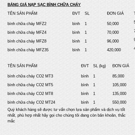
BẢNG GIÁ NẠP SẠC BÌNH CHỮA CHÁY
TÊN SẢN PHẨM
ĐVT
SL
ĐƠN GIÁ
bình chữa cháy MFZ2
bình
1
50,000
bình chữa cháy MFZ4
bình
1
70,000
bình chữa cháy MFZ8
bình
1
96,000
bình chữa cháy MFZ35
bình
1
420,000
TÊN SẢN PHẨM
ĐVT
SL (kg)
ĐƠN GIÁ
bình chữa cháy CO2 MT3
bình
1
85,000
bình chữa cháy CO2 MT5
bình
1
105,000
bình chữa cháy CO2 MT8
bình
1
135,000
bình chữa cháy CO2 MT24
bình
1
550,000
Quý khách hàng sẽ được tư vấn chọn lựa sản phẩm và dịch vụ tốt
nhất, phù hợp nhất hãy gọi cho chúng tôi đang còn băn khoăn, thắc
mắc