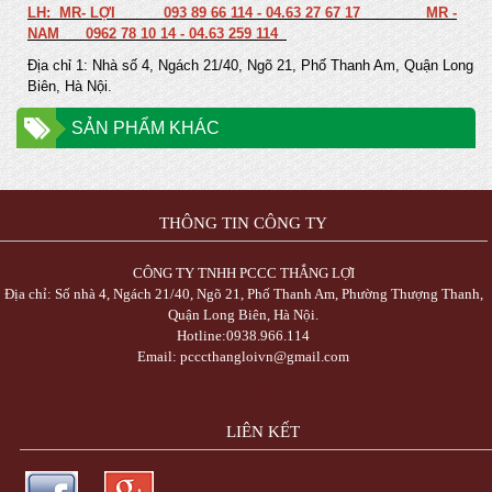
LH: MR- LỢI
093 89 66 114 -
04.63 27 67 17
MR -
NAM
0962 78 10 14
-
04.63 259 114
Địa chỉ 1: Nhà số 4, Ngách 21/40, Ngõ 21, Phố Thanh Am, Quận Long
Biên, Hà Nội.
SẢN PHẨM KHÁC
THÔNG TIN CÔNG TY
CÔNG TY TNHH PCCC THẮNG LỢI
Địa chỉ: Số nhà 4, Ngách 21/40, Ngõ 21, Phố Thanh Am, Phường Thượng Thanh,
Quận Long Biên, Hà Nội.
Hotline:0938.966.114
Email: pcccthangloivn@gmail.com
Trực Tiếp Xổ Số 3 Miền Hôm Nay - TrucTiepXoSo.Vn
LIÊN KẾT