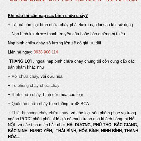
Khi nào thì cần nạp sạc bình chữa cháy?
+ Tất cả các loại bình chữa cháy phải được nạp lại sau khi sử dụng.
+ Nạp bình khi được thanh tra yêu cầu hoặc bảo dưỡng bị thiếu.
Nạp bình chữa cháy số lượng lớn sẽ có giá ưu đãi
Liên hệ ngay:
0938 966 114
THẮNG LỢI
, n
goài nạp bình chữa cháy chúng tôi còn cung cấp các
sản phẩm khác như:
+
Vòi chữa cháy
, vòi cứu hỏa
+
Tủ phòng cháy chữa cháy
+
Bình chữa cháy,
bình cứu hỏa các loại
+
Quần áo chữa cháy
theo thông tư 48 BCA
+
Thiết bị phòng cháy chữa cháy
và các loại
sản phẩm phục vụ trong
ngành PCCC phân phối sỉ lẻ giá cả cạnh tranh cho khách hàng tại HÀ
NỘI và các tỉnh miền bắc như
: HẢI DƯƠNG, PHÚ THỌ, BẮC GIANG,
BẮC NINH, HƯNG YÊN, THÁI BÌNH, HÒA BÌNH, NINH BÌNH, THANH
HÓA....