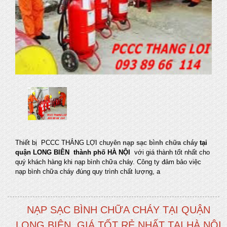
Thiết bị PCCC THẮNG LỢI chuyên
nạp sạc bình chữa cháy
tại
quận LONG BIÊN thành phố HÀ NỘI
với giá thành tốt nhất cho
quý khách hàng khi nạp bình chữa cháy. Công ty đảm bảo việc
nạp bình chữa cháy đúng quy trình chất lượng, a
NẠP SẠC BÌNH CHỮA CHÁY TẠI QUẬN
LONG BIÊN, GIÁ TỐT RẺ NHẤT TẠI HÀ NỘI