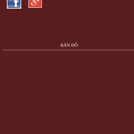
Bóng Đá Trực Tiếp - Link Xem Trực Tiếp Bóng Đá Tốc Độ Cao
Công Ty Cổ Ph
Trực Tuyến Việt Ads - VietAdsGroup.Vn
thiết kế website
thiết kế web
máy trộn
tông
BẢN ĐỒ