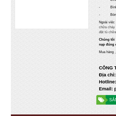
CẬY UY TÍN NHẤT TẠI QUẬN CẦU
GIẤY HN
- Bình c
Chuyên nhập khẩu và cung cấp trực tiếp
- Bóng 
các mặt hàng bình chữa cháy, vòi chữa
cháy, tủ kệ chữa cháy, máy bơm chữa
Ngoài việc
cháy, hệ thống chữa cháy cạnh tranh nhất
chữa cháy
đặt tủ chữ
XÚC NẠP BÌNH CHỮA CHÁY HẾT
HẠN SỬ DỤNG TẠI TỈNH BẮC NINH
Chúng tôi 
nạp đúng c
VÀ CÁC KCN
CÔNG TY TNHH PCC THẮNG LỢI Chuyên
Mua hàng ,
nạp bình chữa cháy Bắc Ninh với giá thành
rẻ cho quý khách hàng khi nạp bình chữa
cháy tại Bắc Ninh
CÔNG 
NHẬN NẠP SẠC BÌNH CHỮA CHÁY
Địa chỉ
HẾT HẠN SỬ DỤNG TẠI BẮC NINH
Hotline
GIÁ TỐT NHẤT
Email:
Cung cấp bình chữa cháy Hà Nội và các
tỉnh miền bắc Hưng Yên, Hải Dương, Bắc
Ninh, Phú Thọ, vĩnh Phúc, Thái Nguyên,
SẢ
Bắc Ninh... giá rẻ nhất đảm bảo chất lượng,
NẠP BÌNH CHỮA CHÁY GIÁ RẺ VẬN
CHUYỂN MIỄN PHÍ TẠI TỈNH HƯNG