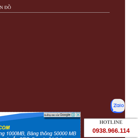
N ĐỒ
HOTLINE
0938.966.114