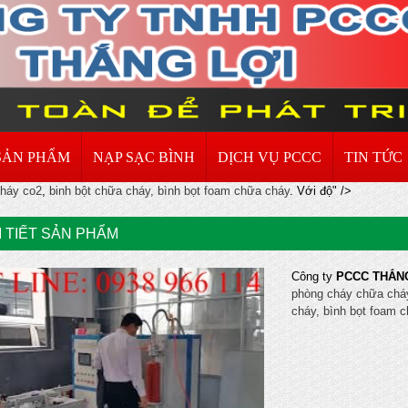
SẢN PHẨM
NẠP SẠC BÌNH
DỊCH VỤ PCCC
TIN TỨC
cháy co2
,
binh bột chữa cháy, bình bọt foam chữa cháy
. Với độ" />
I TIẾT SẢN PHẨM
Công ty
PCCC THẮN
phòng cháy chữa chá
cháy, bình bọt foam 