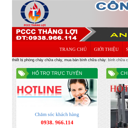
TRANG CHỦ
GIỚI THIỆU
thiết bị phòng cháy chữa cháy, mua bán bình chữa cháy:
bình chữa 
HỔ TRỢ TRỰC TUYẾN
CH
Chăm sóc khách hàng
0938. 966.114
ĐƠN VỊ CHUYÊN NHẬN XÚC NẠP LẠI