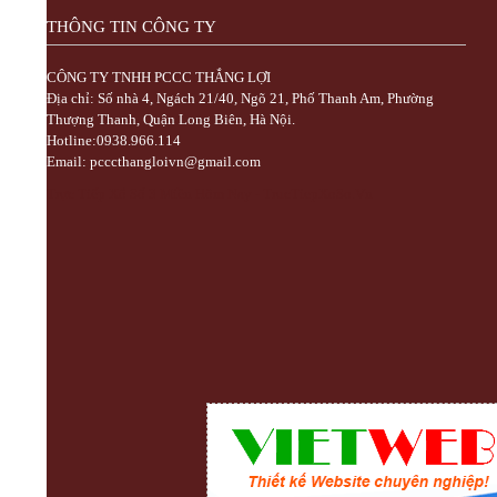
YÊN
THÔNG TIN CÔNG TY
Chuyên nhập khẩu và cung cấp trực tiếp
các mặt hàng bình chữa cháy, vòi chữa
CÔNG TY TNHH PCCC THẮNG LỢI
cháy, tủ kệ chữa cháy, máy bơm chữa
Địa chỉ: Số nhà 4, Ngách 21/40, Ngõ 21, Phố Thanh Am, Phường
cháy, hệ thống chữa cháy cạnh tranh nhất
Thượng Thanh, Quận Long Biên, Hà Nội.
Hotline:0938.966.114
Email: pcccthangloivn@gmail.com
Trực Tiếp Xổ Số 3 Miền Hôm Nay - TrucTiepXoSo.Vn