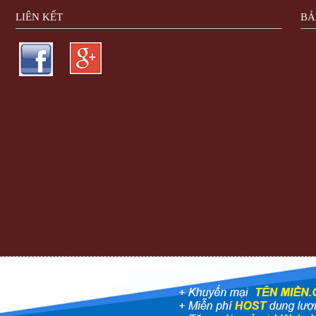
LIÊN KẾT
BẢ
Bóng Đá Trực Tiếp - Link Xem Trực Tiếp Bóng Đá Tốc Độ Cao
Công
Ty Cổ Phần Trực Tuyến Việt Ads - VietAdsGroup.Vn
thiết kế website
thiết kế web
máy trộn bê tông