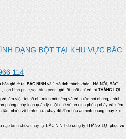
BÌNH DẠNG BỘT TẠI KHU VỰC BẮC
966 114
 hỏa giá rẻ tại
BẮC NINH
và 1 số tỉnh thành khác: HÀ NỘI, BẮC
.,
nạp bình pccc,sạc bình pccc
giá tốt nhất chỉ có tại
THẮNG LỢI.
và làm việc tại hồ chí minh nói riêng và cả nước nói chung, chính
 an phòng cháy luôn quản lý chặt chẽ về an ninh phòng cháy và kiểm
n tâm nhiều về bình chữa cháy để đảm bảo an ninh phòng cháy khi
ra
nạp bình chữa cháy
tại BẮC NINH do công ty THẮNG LỢI phục vụ