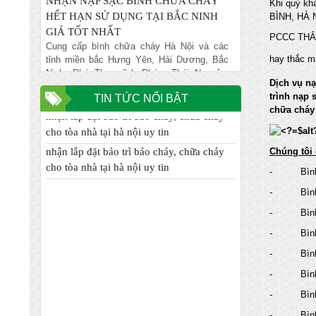
Khi quý k
HẾT HẠN SỬ DỤNG TẠI BẮC NINH
BÌNH, HÀ 
GIÁ TỐT NHẤT
Cung cấp bình chữa cháy Hà Nội và các
PCCC THẮN
tỉnh miền bắc Hưng Yên, Hải Dương, Bắc
hay thắc m
Ninh, Phú Thọ, vĩnh Phúc, Thái Nguyên,
Bắc Ninh... giá rẻ nhất đảm bảo chất lượng,
Dịch vụ nạ
NẠP BÌNH CHỮA CHÁY GIÁ RẺ VẬN
trình nạp 
TIN TỨC NỔI BẬT
nhận lắp đặt bảo trì báo cháy, chữa cháy
CHUYỂN MIỄN PHÍ TẠI TỈNH HƯNG
chữa cháy
cho tòa nhà tại hà nội uy tin
YÊN
Chuyên nhập khẩu và cung cấp trực tiếp
nhận lắp đặt bảo trì báo cháy, chữa cháy
Chúng tôi 
các mặt hàng bình chữa cháy, vòi chữa
cho tòa nhà tại hà nội uy tin
cháy, tủ kệ chữa cháy, máy bơm chữa
- Bình c
cháy, hệ thống chữa cháy cạnh tranh nhất
- Bình c
ĐƠN VỊ CHUYÊN NHẬN XÚC NẠP LẠI
- Bình ch
BÌNH CHƯA CHÁY HẾT HẠN TẠI HÀ
NỘI
- Bình c
Chuyên nhập khẩu và cung cấp trực tiếp
- Bình c
các mặt hàng bình chữa cháy, vòi chữa
cháy, tủ kệ chữa cháy, máy bơm chữa
- Bình ch
cháy, hệ thống chữa cháy cạnh tranh nhất
- Bình ch
ĐỊA CHỈ NẠP BÌNH CHỮA CHÁY TIN
- Bình ch