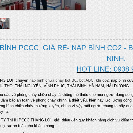
BÌNH PCCC GIÁ RẺ- NẠP BÌNH CO2 - 
NINH.
HOT LINE: 0938 
NG LỢI chuyên
nạp bình chữa cháy bột BC, bột ABC, khí co2,
nạp bình cứu
Ú THỌ, THÁI NGUYÊN, VĨNH PHÚC, THÁI BÌNH, HÀ NAM, HẢI DƯƠNG....
hu cầu về phòng cháy chữa cháy là không thể thiếu cho mọi người đang sống 
c đảm bảo an toàn về phòng cháy chính là thiết yếu, hiện nay lực lượng công
ượng bình chữa cháy thường xuyên, chính vì vậy mỗi người chúng ta hãy qua
y ra.
TY TNHH PCCC THẮNG LỢI giới thiệu đến quý khách hàng dịch vụ kiểm t
lại sự an toàn cho khách hàng.