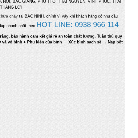
ư : HÀ NỘI, BẮC GIANG, PHÚ THỌ, THÁI NGUYÊN, VĨNH PHÚC, THÁI
 THẮNG LỢI
chữa cháy
tại BẮC NINH, chính vì vậy khi khách hàng có nhu cầu
HOT LINE: 0938 966 114
 đáp nhanh nhất theo
ràng, bảo hành cam kết giá rẻ an toàn chất lượng. Tuân thủ quy
y và vỏ bình + Phụ kiện của bình → Xúc bình sạch sẽ → Nạp bột