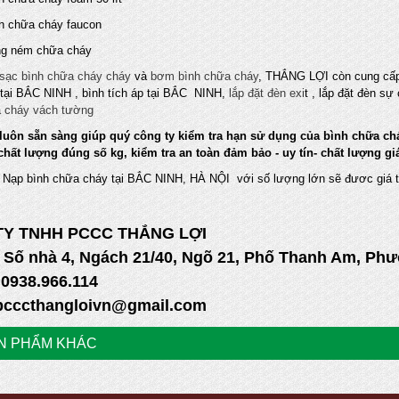
hữa cháy faucon
ném chữa cháy
sạc bình chữa cháy cháy
và
bơm bình chữa cháy
, THẮNG LỢI còn cung cấp
tại BẮC NINH , bình tích áp tại BẮC NINH,
lắp đặt đèn exi
t , lắp đặt đèn s
a cháy vách tường
luôn sẵn sàng giúp quý công ty kiểm tra hạn sử dụng của bình chữa cháy
hất lượng đúng số kg, kiểm tra an toàn đảm bảo - uy tín- chất lượng giá
 Nạp bình chữa cháy tại BẮC NINH, HÀ NỘI với số lượng lớn sẽ đươc giá t
TY TNHH PCCC THẮNG LỢI
: Số nhà 4, Ngách 21/40, Ngõ 21, Phố Thanh Am, P
:0938.966.114
 pcccthangloivn@gmail.com
N PHẨM KHÁC