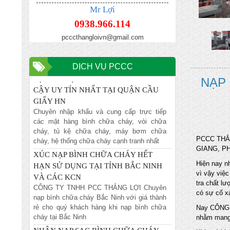
BÌNH CHƯA CHÁY HẾT HẠN TẠI HÀ
Mr Lợi
NỘI
0938.966.114
Chuyên nhập khẩu và cung cấp trực tiếp
các mặt hàng bình chữa cháy, vòi chữa
pcccthangloivn@gmail.com
cháy, tủ kệ chữa cháy, máy bơm chữa
cháy, hệ thống chữa cháy cạnh tranh nhất
DỊCH VỤ PCCC
ĐỊA CHỈ NẠP BÌNH CHỮA CHÁY TIN
NẠP 
CẬY UY TÍN NHẤT TẠI QUẬN CẦU
GIẤY HN
Chuyên nhập khẩu và cung cấp trực tiếp
các mặt hàng bình chữa cháy, vòi chữa
cháy, tủ kệ chữa cháy, máy bơm chữa
cháy, hệ thống chữa cháy cạnh tranh nhất
PCCC THẮ
XÚC NẠP BÌNH CHỮA CHÁY HẾT
GIANG, PH
HẠN SỬ DỤNG TẠI TỈNH BẮC NINH
Hiện nay n
VÀ CÁC KCN
vì vậy việ
CÔNG TY TNHH PCC THẮNG LỢI Chuyên
tra chất l
nạp bình chữa cháy Bắc Ninh với giá thành
có sự cố xả
rẻ cho quý khách hàng khi nạp bình chữa
Nay CÔNG 
cháy tại Bắc Ninh
nhằm mang 
NHẬN NẠP SẠC BÌNH CHỮA CHÁY