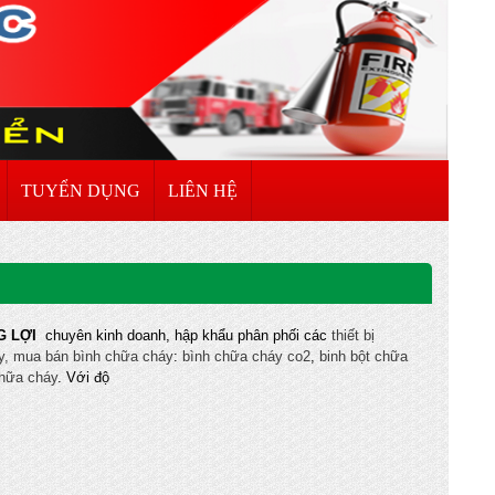
TUYỂN DỤNG
LIÊN HỆ
G LỢI
chuyên kinh doanh, hập khẩu phân phối các
thiết bị
y, mua bán bình chữa cháy
:
bình chữa cháy co2
,
binh bột chữa
chữa cháy
. Với độ