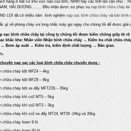
hách hàng ở bất cứ khu vực nào của BẮC NINH hay các tỉnh lân cận nh
NAM, HẢI DƯƠNG.……. Đều nhận được sự phục vụ
nạp bình chữa cháy
từ
G LỢI đã có nhiều năm kinh nghiệm
nạp sạc bình chữa cháy v
à
bán bình 
ắc gì về phòng cháy vui long nhắc máy gọi ngay cho chúng tôi để được giải
p sạc bình chữa cháy tại công ty chúng tôi được kiểm chứng giấy tờ rõ 
sạc khắc khe: Nhân viên Nhận bình chữa cháy → Kiểm tra chất chữa chá
 → Bơm áp suất → Kiểm tra, kiểm định chất lượng → Bàn giao.
chuyên nạp sạc các loại bình chữa cháy chuyên dụng :
hữa cháy bột MFZ4 – 4kg
hữa cháy bột MFZ8 – 8kg
ữa cháy bột xe đẩy MFTZ35 – 35kg
hữa cháy khí co2 MT5 – 5kg
hữa cháy khí co2 MT3 – 3kg
ữa cháy khí co2 xe đẩy MT24, MT30 -24kg và 30kg
ữa cháy foam 9 lít
ữa cháy foam 50 lít