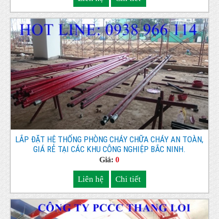
LẮP ĐẶT HỆ THỐNG PHÒNG CHÁY CHỮA CHÁY AN TOÀN,
GIÁ RẺ TẠI CÁC KHU CÔNG NGHIỆP BẮC NINH.
Giá:
0
Liên hệ
Chi tiết