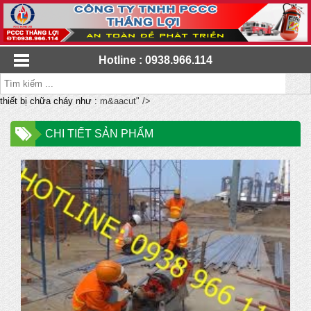
Hotline : 0938.966.114
thiết bị chữa cháy như :
m&aacut" />
CHI TIẾT SẢN PHẨM