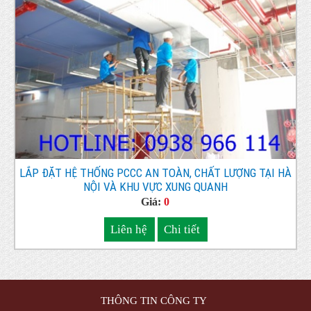
LẮP ĐẶT HỆ THỐNG PCCC AN TOÀN, CHẤT LƯỢNG TẠI HÀ
NỘI VÀ KHU VỰC XUNG QUANH
Giá:
0
Liên hệ
Chi tiết
THÔNG TIN CÔNG TY