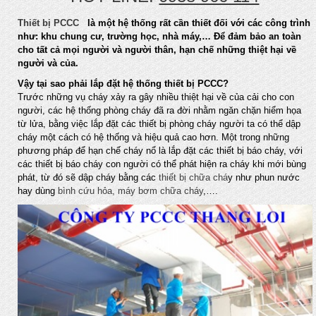
Thiết bị PCCC
là một hệ thống rất cần thiết đối với các công trình
như: khu chung cư, trường học, nhà máy,… Để đảm bảo an toàn
cho tất cả mọi người và người thân, hạn chế những thiệt hại về
người và của.
Vậy tại sao phải lắp đặt hệ thống thiết bị PCCC?
Trước những vụ cháy xảy ra gây nhiều thiệt hại về của cải cho con
người, các hệ thống phòng cháy đã ra đời nhằm ngăn chặn hiểm họa
từ lửa, bằng việc lắp đặt các thiết bị phòng cháy người ta có thể dập
cháy một cách có hệ thống và hiệu quả cao hơn. Một trong những
phương pháp để hạn chế cháy nổ là lắp đặt các thiết bị báo cháy, với
các thiết bị báo cháy con người có thể phát hiện ra cháy khi mới bùng
phát, từ đó sẽ dập cháy bằng các
thiết bị chữa chá
y như phun nước
hay dùng
bình cứu hỏa, máy bơm chữa cháy
,….