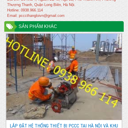
Thượng Thanh, Quận Long Biên, Hà Nội.
Hotline: 0938.966.114
Email: pcccthangloivn@gmail.com
SẢN PHẨM KHÁC
LẮP ĐẶT HỆ THỐNG THIẾT BỊ PCCC TẠI HÀ NỘI VÀ KHU