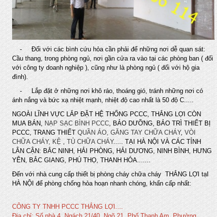
- Đối với các bình cứu hỏa cần phải để những nơi dễ quan sát:
Cầu thang, trong phòng ngủ, nơi gần cửa ra vào tại các phòng ban ( đối
với công ty doanh nghiệp ), cũng như là phòng ngủ ( đối với hộ gia
đình).
- Lắp đặt ở những nơi khô ráo, thoáng gió, tránh những nơi có
ánh nắng và bức xạ nhiệt mạnh, nhiệt độ cao nhất là 50 độ C.....
NGOÀI LĨNH VỰC LẮP ĐẶT HỆ THỐNG PCCC, THẮNG LỢI CÒN
MUA BÁN,
NẠP SẠC BÌNH PCCC
, BẢO DƯỠNG, BẢO TRÌ THIẾT BỊ
PCCC, TRANG THIẾT
QUẦN ÁO, GĂNG TAY CHỮA CHÁY
,
VÒI
CHỮA CHÁY, KỆ
,
TỦ CHỮA CHÁY
..... TẠI HÀ NỘI VÀ CÁC TỈNH
LÂN CẬN: BẮC NINH, HẢI PHÒNG, HẢI DƯƠNG, NINH BÌNH, HƯNG
YÊN, BẮC GIANG, PHÚ THỌ, THANH HÓA.......
Đến với nhà
c
ung cấp thiết bị phòng cháy chữa cháy THẮNG LỢI tạI
HÀ NỘI để phòng chống hỏa hoạn nhanh chóng, khẩn cấp nhất
:
CÔNG TY TNHH PCCC THẮNG LỢI....
Địa chỉ: Số nhà 4, Ngách 21/40, Ngõ 21, Phố Thanh Am, Phường