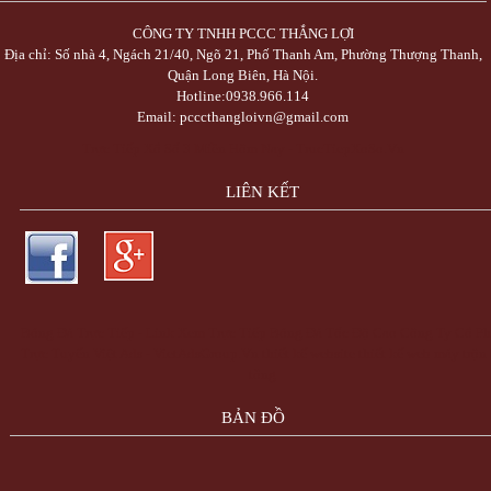
CÔNG TY TNHH PCCC THẮNG LỢI
Địa chỉ: Số nhà 4, Ngách 21/40, Ngõ 21, Phố Thanh Am, Phường Thượng Thanh,
Quận Long Biên, Hà Nội.
Hotline:0938.966.114
Email: pcccthangloivn@gmail.com
Trực Tiếp Xổ Số 3 Miền Hôm Nay - TrucTiepXoSo.Vn
LIÊN KẾT
Bóng Đá Trực Tiếp - Link Xem Trực Tiếp Bóng Đá Tốc Độ Cao
Công Ty Cổ Ph
Trực Tuyến Việt Ads - VietAdsGroup.Vn
thiết kế website
thiết kế web
máy trộn
tông
BẢN ĐỒ