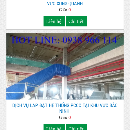
VỰC XUNG QUANH
Giá:
0
Liên hệ
Chi tiết
DỊCH VỤ LẮP ĐẶT HỆ THỐNG PCCC TẠI KHU VỰC BẮC
NINH.
Giá:
0
Liên hệ
Chi tiết