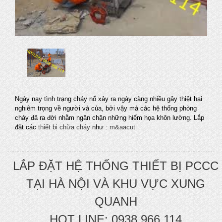
Ngày nay tình trạng cháy nổ xảy ra ngày càng nhiều gây thiệt hại
nghiêm trọng về người và của, bởi vậy mà các hệ thống phòng
cháy đã ra đời nhằm ngăn chặn những hiểm họa khôn lường. Lắp
đặt các
thiết bị chữa cháy
như :
m&aacut
LẮP ĐẶT HỆ THỐNG THIẾT BỊ PCCC
TẠI HÀ NỘI VÀ KHU VỰC XUNG
QUANH
HOT LINE:
0938 966 114