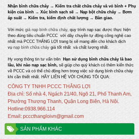
Nhận bình chữa cháy → Kiểm tra chất chữa cháy và vỏ bình + Phụ
kiện của bình → Xúc bình sạch sẽ → Nạp bột chữa cháy → Bơm
áp suất → Kiểm tra, kiểm định chất lượng → Bàn giao.
Với mức
giá nạp bình chữa cháy
, quy trình nạp sạc được thực hiện
theo đúng tiêu chuẩn PCCC với dây chuyền tự động công nghệ cao
nhất mà PCCC THẮNG LỢI trang bị sẽ mang đến cho khách dịch
vụ
nạp bình chữa cháy
giá tốt nhất và chất lượng nhất.
Hy vọng thông tin tư vấn trên
Hạn sử dụng bình chữa cháy là bao
lâu, khi nào nạp sạc bình,
sẽ giúp cho quý khách có thêm kiến thức
về PCCC và có thể chủ động hơn trong việc sử dụng bình chữa cháy
khi cần thiết nhất. HÃY LIÊN HỆ VỚI CHÚNG TÔI QUA:
CÔNG TY TNHH PCCC THẮNG LỢI
Địa chỉ: Số nhà 4, Ngách 21/40, Ngõ 21, Phố Thanh Am,
Phường Thượng Thanh, Quận Long Biên, Hà Nội.
Hotline:0938.966.114
Email: pcccthangloivn@gmail.com
SẢN PHẨM KHÁC