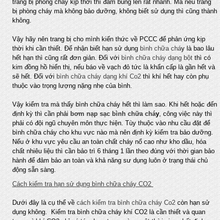
trang bị phòng cháy kịp thời thì đám bùng lên rất nhanh. Mà nếu trang
bị phòng cháy mà không bảo dưỡng, không biết sử dụng thì cũng thành
không.
Vậy hãy nên trang bị cho mình kiến thức về PCCC để phản ứng kịp
thời khi cần thiết. Để nhận biết hạn sử dụng
bình chữa chá
y là bao lâu
hết hạn thì cũng rất đơn giản. Đối với
bình chữa cháy dạng bột
thì có
kim đồng hồ hiển thị, nếu báo về vạch đỏ tức là khẩn cấp là gần hết và
sẽ hết. Đối với
bình chữa cháy dạng khí Co2
thì khí hết hay còn phụ
thuộc vào trọng lượng nặng nhẹ của bình.
Vậy kiểm tra mà thấy bình chữa cháy hết thì làm sao. Khi hết hoặc đến
định kỳ thì cần phải
bơm nạp sạc bình chữa chá
y
, công việc này thì
phải có đội ngũ chuyên môn thực hiện. Tùy thuộc vào nhu cầu đặt để
bình chữa cháy cho khu vực nào mà nên định kỳ kiểm tra bảo dưỡng.
Nếu ở khu vực yêu cầu an toàn chất cháy nổ cao như kho dầu, hóa
chất nhiêu liệu thì cần bảo trì 6 tháng 1 lần theo đúng với thời gian bảo
hành để đảm bảo an toàn và khả năng sư dụng luôn ở trạng thái chủ
động sẵn sàng.
Cách kiểm tra hạn sử dụng bình chữa cháy CO2
Dưới đây là cụ thể về
cách kiểm tra bình chữa cháy Co2
còn hạn sử
dụng không. Kiếm tra bình chữa cháy khí CO2 là cần thiết và quan