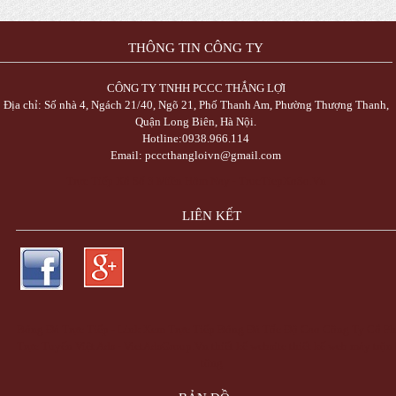
THÔNG TIN CÔNG TY
CÔNG TY TNHH PCCC THẮNG LỢI
Địa chỉ: Số nhà 4, Ngách 21/40, Ngõ 21, Phố Thanh Am, Phường Thượng Thanh,
Quận Long Biên, Hà Nội.
Hotline:0938.966.114
Email: pcccthangloivn@gmail.com
Trực Tiếp Xổ Số 3 Miền Hôm Nay - TrucTiepXoSo.Vn
LIÊN KẾT
Bóng Đá Trực Tiếp - Link Xem Trực Tiếp Bóng Đá Tốc Độ Cao
Công Ty Cổ Ph
Trực Tuyến Việt Ads - VietAdsGroup.Vn
thiết kế website
thiết kế web
máy trộn
tông