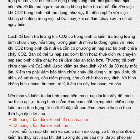
trọng vì khí CO2 chỉ có tác dụng trong vòng một thời gian nhất định,
nên nếu để lâu mà người sử dụng không kiểm tra rất dễ dẫn đến việc
khí CO2 trong bình mất tác dụng, như vậy thì đồng nghĩa với việc
không chủ động trong việc chữa cháy, khi có đám cháy xảy ra sẽ rất
nguy hiểm.
Cách để kiểm tra lượng khí CO2 có trong bình là kiểm tra trọng lượng
bình chữa cháy, nếu trọng lượng giảm đi nhiều là đồng nghĩa với việc
khí CO2 trong bình đã ít đi và cần có phương án nạp sạc lại bình chữa
cháy CO2. Bạn có thể tự nạp sạc bơm bình hoặc thuê dịch vụ chuyên
nạp sạc bình chữa cháy họ sẽ đảm bảo an toàn hơn. Thường thì bình
chữa cháy khí Co2 phải được kiểm tra theo định kỳ tối đa 30 ngày một
lần. Kiểm tra phải đảm bảo bình chữa cháy đặt đúng vị trí quy định, dễ
nhìn, dễ sử dụng, còn niêm phong, còn đủ chất theo quy định. Vỏ bình
không bị hư hỏng, ăn mòn, rò rỉ, kiểm tra dây loa phun, cò bóp.
Nên tháo và kiểm tra lại tình trạng bên trong, nạp lại khí đầy để tránh
sự thiếu áp lực trong bình nhằm đảm bảo chất lượng bình chữa cháy
luôn trong tình trạng tốt nhất để dập tắt các đám cháy hiệu quả theo
thời hạn định kỳ sau:
+ 06 tháng 1 lần đối với bình đã qua nạp lại
+ 12 tháng 1 lần đối với bình mới.
Trước mỗi lần nạp khí mới và sau 5 năm sử dụng, vỏ bình phải được
kiểm tra thủy lực, sau khi đạt cường độ yêu cầu mới được phép sử