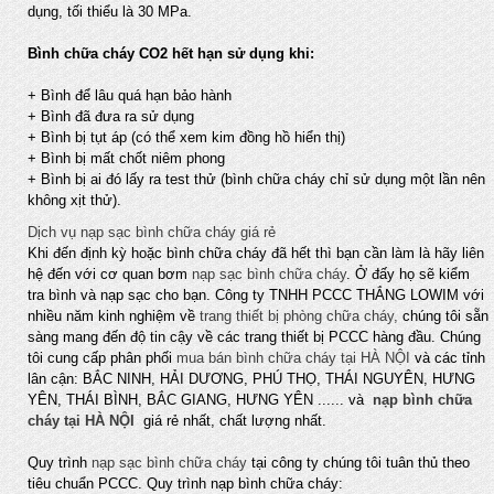
dụng, tối thiểu là 30 MPa.
​Bình chữa cháy CO2 hết hạn sử dụng khi:
+ Bình để lâu quá hạn bảo hành
+ Bình đã đưa ra sử dụng
+ Bình bị tụt áp (có thể xem kim đồng hồ hiển thị)
+ Bình bị mất chốt niêm phong
+ Bình bị ai đó lấy ra test thử (bình chữa cháy chỉ sử dụng một lần nên
không xịt thử).
Dịch vụ nạp sạc bình chữa cháy giá rẻ
Khi đến định kỳ hoặc bình chữa cháy đã hết thì bạn cần làm là hãy liên
hệ đến với cơ quan bơm
nạp sạc bình chữa cháy
. Ở đấy họ sẽ kiểm
tra bình và nạp sạc cho bạn. Công ty TNHH PCCC THẮNG LOWIM với
nhiều năm kinh nghiệm về
trang thiết bị phòng chữa cháy,
chúng tôi sẵn
sàng mang đến độ tin cậy về các trang thiết bị PCCC hàng đầu. Chúng
tôi cung cấp phân phối
mua bán bình chữa cháy tại HÀ NỘI
và các tỉnh
lân cận: BẮC NINH, HẢI DƯƠNG, PHÚ THỌ, THÁI NGUYÊN, HƯNG
YÊN, THÁI BÌNH, BẮC GIANG, HƯNG YÊN ...... và
nạp bình chữa
cháy tại HÀ NỘI
giá rẻ nhất, chất lượng nhất.
Quy trình
nạp sạc bình chữa cháy
tại công ty chúng tôi tuân thủ theo
tiêu chuẩn PCCC. Quy trình nạp bình chữa cháy: