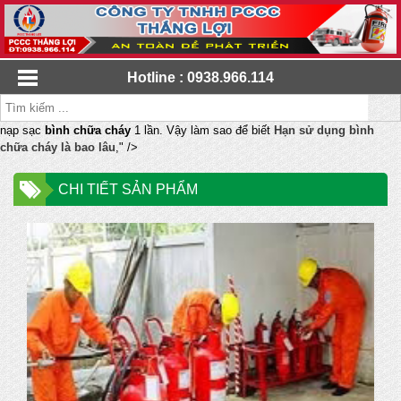
Hotline : 0938.966.114
nạp sạc
bình chữa cháy
1 lần. Vậy làm sao để biết
Hạn sử dụng bình
chữa cháy là bao lâu
," />
CHI TIẾT SẢN PHẨM