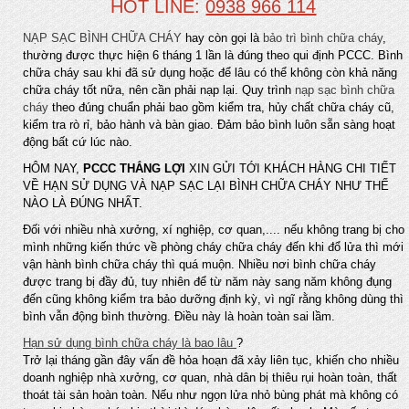
HOT LINE:
0938 966 114
NẠP SẠC BÌNH CHỮA CHÁY
hay còn gọi là
bảo trì bình chữa cháy
,
thường được thực hiện 6 tháng 1 lần là đúng theo qui định PCCC. Bình
chữa cháy sau khi đã sử dụng hoặc để lâu có thể không còn khả năng
chữa cháy tốt nữa, nên cần phải nạp lại. Quy trình
nạp sạc bình chữa
cháy
theo đúng chuẩn phải bao gồm kiểm tra, hủy chất chữa cháy cũ,
kiểm tra rò rỉ, bảo hành và bàn giao. Đảm bảo bình luôn sẵn sàng hoạt
động bất cứ lúc nào.
HÔM NAY,
PCCC THẮNG LỢI
XIN GỬI TỚI KHÁCH HÀNG CHI TIẾT
VỀ HẠN SỬ DỤNG VÀ NẠP SẠC LẠI BÌNH CHỮA CHÁY NHƯ THẾ
NÀO LÀ ĐÚNG NHẤT.
Đối với nhiều nhà xưởng, xí nghiệp, cơ quan,.... nếu không trang bị cho
mình những kiến thức về phòng cháy chữa cháy đến khi đổ lửa thì mới
vận hành bình chữa cháy thì quá muộn. Nhiều nơi bình chữa cháy
được trang bị đầy đủ, tuy nhiên để từ năm này sang năm không đụng
đến cũng không kiểm tra bảo dưỡng định kỳ, vì ngĩ rằng không dùng thì
bình vẫn động bình thường. Điều này là hoàn toàn sai lầm.
Hạn sử dụng bình chữa cháy là bao lâu
?
Trở lại tháng gần đây vấn đề hỏa hoạn đã xảy liên tục, khiến cho nhiều
doanh nghiệp nhà xưởng, cơ quan, nhà dân bị thiêu rụi hoàn toàn, thất
thoát tài sản hoàn toàn. Nếu như ngọn lửa nhỏ bùng phát mà không có