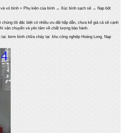
và vỏ bình + Phụ kiện của bình → Xúc bình sạch sẽ → Nạp bột
 chúng tôi đặc biệt có nhiều ưu đãi hấp dẫn, chưa kể giá cả sẽ cạnh
 phí vận chuyển và yên tâm về chất lượng bảo hành.
g tại: bơm bình chữa cháy tại khu công nghiệp Hoàng Long, Nạp