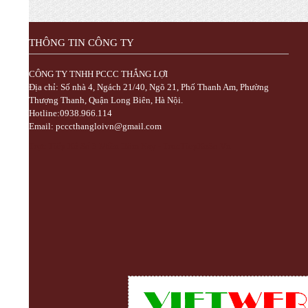
YÊN
Chuyên nhập khẩu và cung cấp trực tiếp
các mặt hàng bình chữa cháy, vòi chữa
THÔNG TIN CÔNG TY
cháy, tủ kệ chữa cháy, máy bơm chữa
cháy, hệ thống chữa cháy cạnh tranh nhất
CÔNG TY TNHH PCCC THẮNG LỢI
Địa chỉ: Số nhà 4, Ngách 21/40, Ngõ 21, Phố Thanh Am, Phường
Thượng Thanh, Quận Long Biên, Hà Nội.
Hotline:0938.966.114
Email: pcccthangloivn@gmail.com
Trực Tiếp Xổ Số 3 Miền Hôm Nay - TrucTiepXoSo.Vn