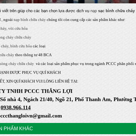
i viết trên giúp cho các bạn chọn lựa được dịch vụ
nạp
sạc bình chữa cháy
, ngoài
nạp bình chữa cháy
chúng tôi còn cung cấp các sản phẩm khác như:
cháy, vòi cứu hỏa
òng cháy chữa cháy
 cháy, bình cứu hỏa
các loại
hữa cháy
theo thông tư 48 BCA
phòng cháy chữa cháy
và các loại sản phẩm phục vụ trong ngành PCCC phân phối sỉ
HẠNH ĐƯỢC PHỤC VỤ QUÍ KHÁCH
IẾT, XIN QUÍ KHÁCH VUI LÒNG LIÊN HỆ TẠI:
TY TNHH PCCC THẮNG LỢI
: Số nhà 4, Ngách 21/40, Ngõ 21, Phố Thanh Am, Phường
:
0938.966.114
pcccthangloivn@gmail.com
N PHẨM KHÁC