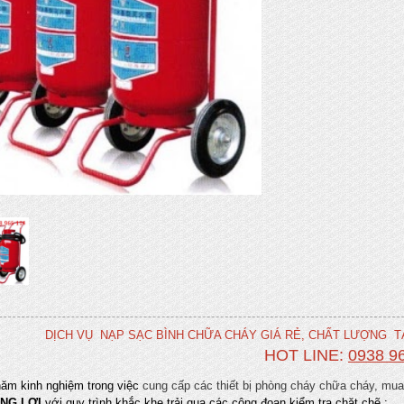
DỊCH VỤ NẠP SẠC BÌNH CHỮA CHÁY GIÁ RẺ, CHẤT LƯỢNG TẠ
HOT LINE:
0938 9
năm kinh nghiệm trong việc
cung cấp các thiết bị phòng cháy chữa cháy,
mua 
NG LỢI
với quy trình khắc khe trải qua các công đoạn kiểm tra chặt chẽ.: