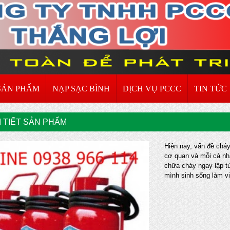
SẢN PHẨM
NẠP SẠC BÌNH
DỊCH VỤ PCCC
TIN TỨC
I TIẾT SẢN PHẨM
Hiện nay, vấn đề cháy
cơ quan và mỗi cá nh
chữa cháy ngay lập tứ
mình sinh sống làm v