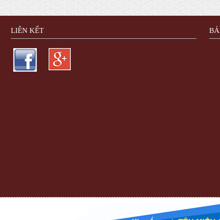
LIÊN KẾT
BẢ
Bóng Đá Trực Tiếp - Link Xem Trực Tiếp Bóng Đá Tốc Độ Cao
Công
Ty Cổ Phần Trực Tuyến Việt Ads - VietAdsGroup.Vn
thiết kế website
thiết kế web
máy trộn bê tông