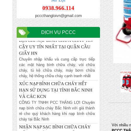
NỘI
0938.966.114
Chuyên nhập khẩu và cung cấp trực tiếp
pcccthangloivn@gmail.com
các mặt hàng bình chữa cháy, vòi chữa
cháy, tủ kệ chữa cháy, máy bơm chữa
cháy, hệ thống chữa cháy cạnh tranh nhất
DỊCH VỤ PCCC
ĐỊA CHỈ NẠP BÌNH CHỮA CHÁY TIN
CẬY UY TÍN NHẤT TẠI QUẬN CẦU
GIẤY HN
Chuyên nhập khẩu và cung cấp trực tiếp
các mặt hàng bình chữa cháy, vòi chữa
cháy, tủ kệ chữa cháy, máy bơm chữa
cháy, hệ thống chữa cháy cạnh tranh nhất
XÚC NẠP BÌNH CHỮA CHÁY HẾT
HẠN SỬ DỤNG TẠI TỈNH BẮC NINH
VÀ CÁC KCN
CÔNG TY TNHH PCC THẮNG LỢI Chuyên
nạp bình chữa cháy Bắc Ninh với giá thành
rẻ cho quý khách hàng khi nạp bình chữa
cháy tại Bắc Ninh
NHẬN NẠP SẠC BÌNH CHỮA CHÁY
Với nhiều 
HẾT HẠN SỬ DỤNG TẠI BẮC NINH
PCCC THẮ