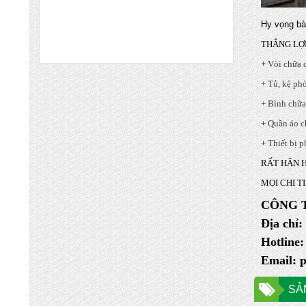
GIẤY HN
Chuyên nhập khẩu và cung cấp trực tiếp
Hy vọng bà
các mặt hàng bình chữa cháy, vòi chữa
THẮNG LỢI 
cháy, tủ kệ chữa cháy, máy bơm chữa
cháy, hệ thống chữa cháy cạnh tranh nhất
+
Vòi chữa 
XÚC NẠP BÌNH CHỮA CHÁY HẾT
+ Tủ, kệ ph
HẠN SỬ DỤNG TẠI TỈNH BẮC NINH
+ Bình chữa
VÀ CÁC KCN
CÔNG TY TNHH PCC THẮNG LỢI Chuyên
+
Quần áo c
nạp bình chữa cháy Bắc Ninh với giá thành
+
Thiết bị 
rẻ cho quý khách hàng khi nạp bình chữa
cháy tại Bắc Ninh
RẤT HÂN 
NHẬN NẠP SẠC BÌNH CHỮA CHÁY
MỌI CHI T
HẾT HẠN SỬ DỤNG TẠI BẮC NINH
CÔNG 
GIÁ TỐT NHẤT
Cung cấp bình chữa cháy Hà Nội và các
Địa chỉ
tỉnh miền bắc Hưng Yên, Hải Dương, Bắc
Hotline
Ninh, Phú Thọ, vĩnh Phúc, Thái Nguyên,
Email: 
Bắc Ninh... giá rẻ nhất đảm bảo chất lượng,
NẠP BÌNH CHỮA CHÁY GIÁ RẺ VẬN
SẢ
CHUYỂN MIỄN PHÍ TẠI TỈNH HƯNG