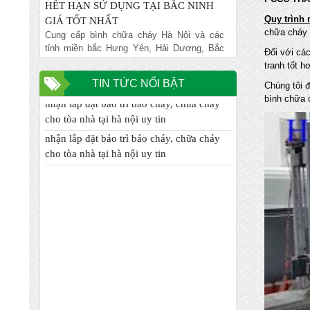
GIÁ TỐT NHẤT
Quy trình 
Cung cấp bình chữa cháy Hà Nội và các
chữa cháy 
tỉnh miền bắc Hưng Yên, Hải Dương, Bắc
Ninh, Phú Thọ, vĩnh Phúc, Thái Nguyên,
Đối với các
Bắc Ninh... giá rẻ nhất đảm bảo chất lượng,
tranh tốt 
NẠP BÌNH CHỮA CHÁY GIÁ RẺ VẬN
TIN TỨC NỔI BẬT
Chúng tôi 
nhận lắp đặt bảo trì báo cháy, chữa cháy
CHUYỂN MIỄN PHÍ TẠI TỈNH HƯNG
bình chữa c
cho tòa nhà tại hà nội uy tin
YÊN
Chuyên nhập khẩu và cung cấp trực tiếp
nhận lắp đặt bảo trì báo cháy, chữa cháy
các mặt hàng bình chữa cháy, vòi chữa
cho tòa nhà tại hà nội uy tin
cháy, tủ kệ chữa cháy, máy bơm chữa
cháy, hệ thống chữa cháy cạnh tranh nhất
ĐƠN VỊ CHUYÊN NHẬN XÚC NẠP LẠI
BÌNH CHƯA CHÁY HẾT HẠN TẠI HÀ
NỘI
Chuyên nhập khẩu và cung cấp trực tiếp
các mặt hàng bình chữa cháy, vòi chữa
cháy, tủ kệ chữa cháy, máy bơm chữa
cháy, hệ thống chữa cháy cạnh tranh nhất
ĐỊA CHỈ NẠP BÌNH CHỮA CHÁY TIN
CẬY UY TÍN NHẤT TẠI QUẬN CẦU