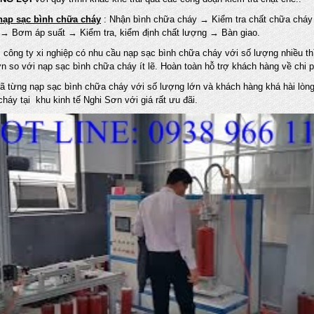
nạp sạc bình chữa cháy
: Nhận bình chữa cháy → Kiểm tra chất chữa cháy 
→ Bơm áp suất → Kiểm tra, kiểm định chất lượng → Bàn giao.
 công ty xi nghiệp có nhu cầu nạp sạc bình chữa cháy với số lượng nhiều thì
hơn so với nạp sạc bình chữa cháy ít lẽ. Hoàn toàn hỗ trợ khách hàng về chi
đã từng nạp sạc bình chữa cháy với số lượng lớn và khách hàng khá hài lòn
háy tại khu kinh tế Nghi Sơn với giá rất ưu đãi.