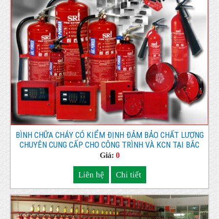
BÌNH CHỮA CHÁY CÓ KIỂM ĐỊNH ĐẢM BẢO CHẤT LƯỢNG
CHUYÊN CUNG CẤP CHO CÔNG TRÌNH VÀ KCN TẠI BẮC
NINH
Giá:
0
Liên hệ
Chi tiết