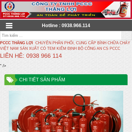
Hotline : 0938.966.114
PCCC THẮNG LỢI
CHUYÊN PHÂN PHỐI, CUNG CẤP BÌNH CHỮA CHÁY
VIỆT NAM SẢN XUẤT CÓ TEM KIỂM ĐỊNH BỘ CÔNG AN CS PCCC
LIÊN HÊ: 0938 966 114
" />
CHI TIẾT SẢN PHẨM