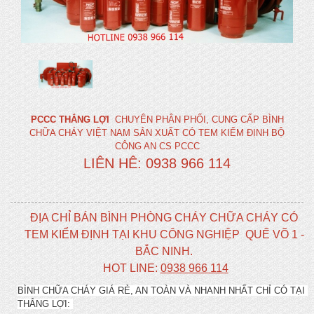
PCCC THẮNG LỢI
CHUYÊN PHÂN PHỐI, CUNG CẤP BÌNH
CHỮA CHÁY VIỆT NAM SẢN XUẤT CÓ TEM KIỂM ĐỊNH BỘ
CÔNG AN CS PCCC
LIÊN HÊ: 0938 966 114
ĐỊA CHỈ BÁN BÌNH PHÒNG CHÁY CHỮA CHÁY CÓ
TEM KIỂM ĐỊNH TẠI KHU CÔNG NGHIỆP QUẾ VÕ 1 -
BẮC NINH.
HOT LINE:
0938 966 114
BÌNH CHỮA CHÁY GIÁ RẺ, AN TOÀN VÀ NHANH NHẤT CHỈ CÓ TẠI
THẮNG LỢI: