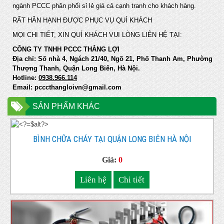
ngành PCCC phân phối sỉ lẻ giá cả cạnh tranh cho khách hàng.
RẤT HÂN HẠNH ĐƯỢC PHỤC VỤ QUÍ KHÁCH
MỌI CHI TIẾT, XIN QUÍ KHÁCH VUI LÒNG LIÊN HỆ TẠI:
CÔNG TY TNHH PCCC THẮNG LỢI
Địa chỉ: Số nhà 4, Ngách 21/40, Ngõ 21, Phố Thanh Am, Phường
Thượng Thanh, Quận Long Biên, Hà Nội.
Hotline:
0938.966.114
Email: pcccthangloivn@gmail.com
SẢN PHẨM KHÁC
BÌNH CHỮA CHÁY TẠI QUẬN LONG BIÊN HÀ NỘI
Giá:
0
Liên hệ
Chi tiết