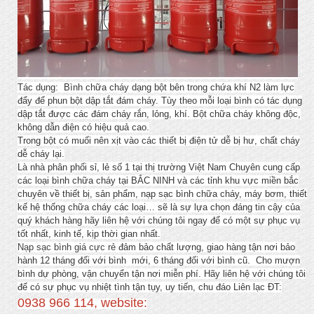
Tác dụng: Bình chữa cháy dạng bột bên trong chứa khí N2 làm lực
đẩy để phun bột dập tắt đám cháy. Tùy theo mỗi loại bình có tác dụng
dập tắt được các đám cháy rắn, lỏng, khí. Bột chữa cháy không độc,
không dẫn điện có hiệu quả cao.
Trong bột có muối nên xịt vào các thiết bị điện tử dễ bị hư, chất cháy
dễ cháy lại.
Là nhà phân phối sỉ, lẻ số 1 tại thị trường Việt Nam Chuyên cung cấp
các loại bình chữa cháy tại BẮC NINH và các tỉnh khu vực miền bắc
chuyên về thiết bị, sản phẩm, nạp sạc bình chữa cháy, máy bơm, thiết
kế hệ thống chữa cháy các loại… sẽ là sự lựa chọn đáng tin cậy của
quý khách hàng hãy liên hệ với chúng tôi ngay để có một sự phục vụ
tốt nhất, kinh tế, kịp thời gian nhất.
Nạp sạc bình giá cực rẻ
đảm bảo chất lượng, giao hàng tận nơi bảo
hành 12 tháng đối với bình mới, 6 tháng đối với bình cũ. Cho mượn
bình dự phòng, vận chuyển tận nơi miễn phí. Hãy liên hệ với chúng tôi
để có sự phục vụ nhiệt tình tận tụy, uy tiến, chu đáo Liên lạc ĐT:
0938 966 114, website: