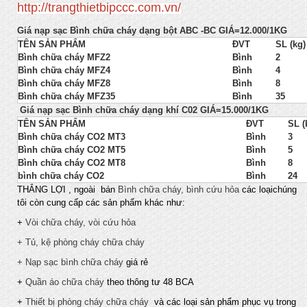
http://trangthietbipccc.com.vn/
Giá
nạp sạc
Bình chữa cháy dạng bột ABC -BC GIÁ=12.000/1KG
TÊN SẢN PHẨM
ĐVT
SL (kg)
Bình chữa cháy MFZ2
Bình
2
Bình chữa cháy MFZ4
Bình
4
Bình chữa cháy MFZ8
Bình
8
Bình chữa cháy MFZ35
Bình
35
Giá nạp sạc Bình chữa cháy dạng khí C02 GIÁ=15.000/1KG
TÊN SẢN PHẨM
ĐVT
SL (
Bình chữa cháy CO2 MT3
Bình
3
Bình chữa cháy CO2 MT5
Bình
5
Bình chữa cháy CO2 MT8
Bình
8
bình chữa cháy CO2
Bình
24
THẮNG LỢI , ngoài bán
Bình chữa cháy, bình cứu hỏa
các loạichúng
tôi còn cung cấp các sản phẩm khác như:
+
Vòi chữa cháy, vòi cứu hỏa
+ Tủ, kệ phòng cháy chữa cháy
+ Nạp sạc bình chữa cháy
giá rẻ
+
Quần áo chữa cháy
theo thông tư 48 BCA
+
Thiết bị phòng cháy chữa cháy
và các loại sản phẩm phục vụ trong