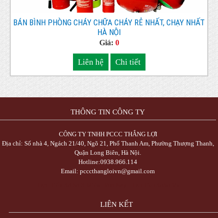
BÁN BÌNH PHÒNG CHÁY CHỮA CHÁY RẺ NHẤT, CHẠY NHẤT
HÀ NỘI
Giá:
0
Liên hệ
Chi tiết
THÔNG TIN CÔNG TY
CÔNG TY TNHH PCCC THẮNG LỢI
Địa chỉ: Số nhà 4, Ngách 21/40, Ngõ 21, Phố Thanh Am, Phường Thượng Thanh,
Quận Long Biên, Hà Nội.
Hotline:0938.966.114
Email: pcccthangloivn@gmail.com
Trực Tiếp Xổ Số 3 Miền Hôm Nay - TrucTiepXoSo.Vn
LIÊN KẾT