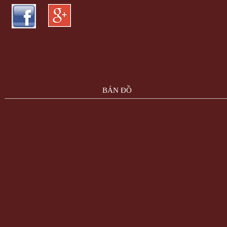
Bóng Đá Trực Tiếp - Link Xem Trực Tiếp Bóng Đá Tốc Độ Cao
Công Ty Cổ Ph
Trực Tuyến Việt Ads - VietAdsGroup.Vn
thiết kế website
thiết kế web
máy trộn
tông
BẢN ĐỒ