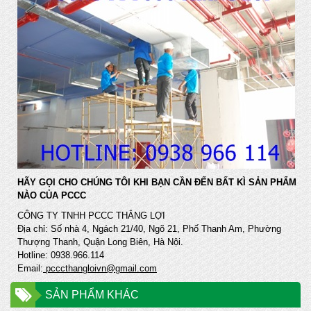
HÃY GỌI CHO CHÚNG TÔI KHI BẠN CẦN ĐẾN BẤT KÌ SẢN PHẨM
NÀO CỦA PCCC
CÔNG TY TNHH PCCC THẮNG LỢI
Địa chỉ: Số nhà 4, Ngách 21/40, Ngõ 21, Phố Thanh Am, Phường
Thượng Thanh, Quận Long Biên, Hà Nội.
Hotline: 0938.966.114
Email:
pcccthangloivn@gmail.com
SẢN PHẨM KHÁC