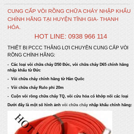
CUNG CẤP VÒI RỒNG CHỮA CHÁY NHẬP KHẨU
CHÍNH HÃNG TẠI HUYỆN TĨNH GIA- THANH
HÓA.
HOT LINE: 0938 966 114
THIẾT BỊ PCCC THẮNG LỢI CHUYÊN CUNG CẤP VÒI
RỒNG CHÍNH HÃNG:
- Các loại vòi chữa cháy D50 Đức, vòi chữa cháy D65 chính hãng
nhập khẩu từ Đức
- Vòi chữa cháy chính hãng từ Hàn Quốc
- Vòi chữa cháy Rulo phi 20m
- Cuộn vòi rồng chữa cháy TQ, vòi cứu hỏa có khớp nối các loại
Dưới đây là một số hình ảnh
vòi chữa cháy
nhập khẩu chính hãng: