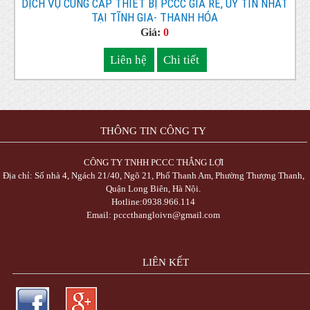
DỊCH VỤ CUNG CẤP THIẾT BỊ PCCC GIÁ RẺ, UY TÍN NHẤT
TẠI TĨNH GIA- THANH HÓA
Giá:
0
Liên hệ
Chi tiết
THÔNG TIN CÔNG TY
CÔNG TY TNHH PCCC THẮNG LỢI
Địa chỉ: Số nhà 4, Ngách 21/40, Ngõ 21, Phố Thanh Am, Phường Thượng Thanh,
Quận Long Biên, Hà Nội.
Hotline:0938.966.114
Email: pcccthangloivn@gmail.com
Trực Tiếp Xổ Số 3 Miền Hôm Nay - TrucTiepXoSo.Vn
LIÊN KẾT