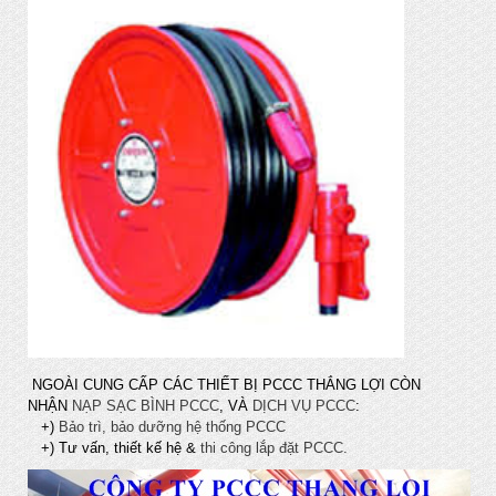
NGOÀI CUNG CẤP CÁC THIẾT BỊ PCCC THẮNG LỢI CÒN
NHẬN
NẠP SẠC BÌNH PCCC
, VÀ
DỊCH VỤ PCCC
:
+)
Bảo trì, bảo dưỡng hệ thống PCCC
+) Tư vấn, thiết kế hệ &
thi công lắp đặt PCCC.