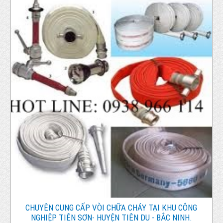
CHUYÊN CUNG CẤP VÒI CHỮA CHÁY TẠI KHU CÔNG
NGHIỆP TIÊN SƠN- HUYỆN TIÊN DU - BẮC NINH.