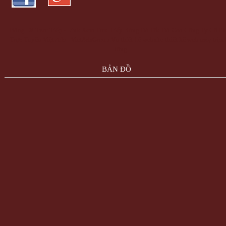
Bóng Đá Trực Tiếp - Link Xem Trực Tiếp Bóng Đá Tốc Độ Cao
Công Ty Cổ Ph
Trực Tuyến Việt Ads - VietAdsGroup.Vn
thiết kế website
thiết kế web
máy trộn
tông
BẢN ĐỒ