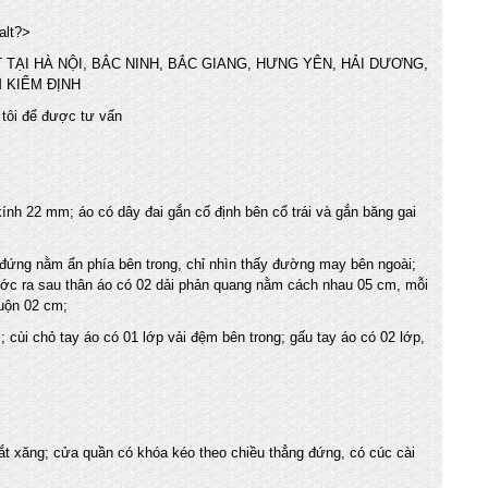
TẠI HÀ NỘI, BẮC NINH, BẮC GIANG, HƯNG YÊN, HẢI DƯƠNG,
M KIỂM ĐỊNH
 tôi để được tư vấn
ính 22 mm; áo có dây đai gắn cố định bên cổ trái và gắn băng gai
g đứng nằm ẩn phía bên trong, chỉ nhìn thấy đường may bên ngoài;
ước ra sau thân áo có 02 dải phản quang nằm cách nhau 05 cm, mỗi
uộn 02 cm;
i chỏ tay áo có 01 lớp vải đệm bên trong; gấu tay áo có 02 lớp,
vắt xăng; cửa quần có khóa kéo theo chiều thẳng đứng, có cúc cài