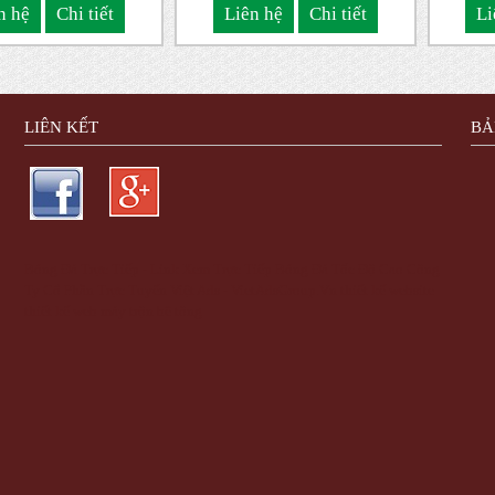
NINH
n hệ
Chi tiết
Liên hệ
Chi tiết
Li
LIÊN KẾT
BẢ
Bóng Đá Trực Tiếp - Link Xem Trực Tiếp Bóng Đá Tốc Độ Cao
Công
Ty Cổ Phần Trực Tuyến Việt Ads - VietAdsGroup.Vn
thiết kế website
thiết kế web
máy trộn bê tông