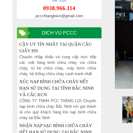
NỘI
Chuyên nhập khẩu và cung cấp trực tiếp
0938.966.114
các mặt hàng bình chữa cháy, vòi chữa
pcccthangloivn@gmail.com
cháy, tủ kệ chữa cháy, máy bơm chữa
cháy, hệ thống chữa cháy cạnh tranh nhất
ĐỊA CHỈ NẠP BÌNH CHỮA CHÁY TIN
DỊCH VỤ PCCC
CẬY UY TÍN NHẤT TẠI QUẬN CẦU
GIẤY HN
Chuyên nhập khẩu và cung cấp trực tiếp
các mặt hàng bình chữa cháy, vòi chữa
cháy, tủ kệ chữa cháy, máy bơm chữa
cháy, hệ thống chữa cháy cạnh tranh nhất
XÚC NẠP BÌNH CHỮA CHÁY HẾT
HẠN SỬ DỤNG TẠI TỈNH BẮC NINH
VÀ CÁC KCN
CÔNG TY TNHH PCC THẮNG LỢI Chuyên
nạp bình chữa cháy Bắc Ninh với giá thành
rẻ cho quý khách hàng khi nạp bình chữa
cháy tại Bắc Ninh
NHẬN NẠP SẠC BÌNH CHỮA CHÁY
HẾT HẠN SỬ DỤNG TẠI BẮC NINH
GIÁ TỐT NHẤT