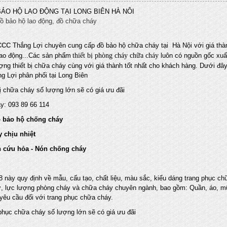
 BẢO HỘ LAO ĐỘNG TẠI LONG BIÊN HÀ NÔI
ồ bảo hộ lao động, đồ chữa cháy
PCCC
Thắng Lợi chuyên cung cấp đồ bảo hộ chữa cháy tại Hà Nội với giá thành
lao động...Các sản phẩm
thiết bị phòng cháy chữa cháy
luôn có nguồn gốc xuấ
ượng thiết bị chữa cháy cùng với giá thành tốt nhất cho khách hàng. Dưới đ
 Lợi phân phối tại Long Biên
ị chữa cháy số lượng lớn sẽ có giá ưu đãi
ay: 093 89 66 114
 bảo hộ chống cháy
y chịu nhiệt
h cứu hỏa - Nón chống cháy
8 này quy định về mẫu, cấu tạo, chất liệu, màu sắc, kiểu dáng trang phục 
, lực lượng phòng cháy và chữa cháy chuyên ngành, bao gồm: Quần, áo, mũ,
 yêu cầu đối với trang phục chữa cháy.
phục chữa cháy số lượng lớn sẽ có giá ưu đãi