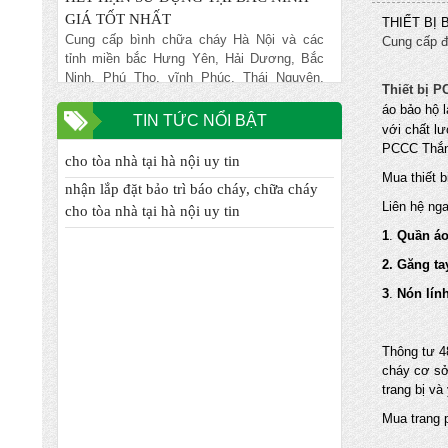
Cung cấp bình chữa cháy Hà Nội và các
THIẾT BỊ
tỉnh miền bắc Hưng Yên, Hải Dương, Bắc
Cung cấp đ
Ninh, Phú Thọ, vĩnh Phúc, Thái Nguyên,
Bắc Ninh... giá rẻ nhất đảm bảo chất lượng,
Thiết bị 
NẠP BÌNH CHỮA CHÁY GIÁ RẺ VẬN
áo bảo hộ 
nhận lắp đặt bảo trì báo cháy, chữa cháy
TIN TỨC NỔI BẬT
CHUYỂN MIỄN PHÍ TẠI TỈNH HƯNG
với chất l
cho tòa nhà tại hà nội uy tin
YÊN
PCCC Thắng
Chuyên nhập khẩu và cung cấp trực tiếp
nhận lắp đặt bảo trì báo cháy, chữa cháy
Mua thiết b
các mặt hàng bình chữa cháy, vòi chữa
cho tòa nhà tại hà nội uy tin
cháy, tủ kệ chữa cháy, máy bơm chữa
Liên hệ ng
cháy, hệ thống chữa cháy cạnh tranh nhất
1
.
Quần áo
ĐƠN VỊ CHUYÊN NHẬN XÚC NẠP LẠI
2. Găng ta
BÌNH CHƯA CHÁY HẾT HẠN TẠI HÀ
NỘI
3
.
Nón lín
Chuyên nhập khẩu và cung cấp trực tiếp
các mặt hàng bình chữa cháy, vòi chữa
Thông tư 4
cháy, tủ kệ chữa cháy, máy bơm chữa
cháy cơ sở
cháy, hệ thống chữa cháy cạnh tranh nhất
trang bị và
ĐỊA CHỈ NẠP BÌNH CHỮA CHÁY TIN
Mua trang 
CẬY UY TÍN NHẤT TẠI QUẬN CẦU
GIẤY HN