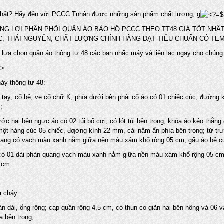
hất? Hãy đến với PCCC Tnhận được những sản phẩm chất lượng, g
NG LỢI PHÂN PHỐI QUẦN ÁO BẢO HỘ PCCC THEO TT48 GIÁ TỐT NHẤT 
C, THÁI NGUYÊN, CHẤT LƯỢNG CHÍNH HÃNG ĐẠT TIÊU CHUẨN CÓ TE
i lựa chọn quần áo thông tư 48 các bạn nhấc máy và liên lạc ngay cho chúng
áy thông tư 48:
 tay; cổ bẻ, ve cổ chữ K, phía dưới bên phải cổ áo có 01 chiếc cúc, đường k
;
ớc hai bên ngực áo có 02 túi bổ cơi, có lót túi bên trong; khóa áo kéo thẳn
một hàng cúc 05 chiếc, đƣờng kính 22 mm, cài nằm ẩn phía bên trong; từ tr
uang có vạch màu xanh nằm giữa nền màu xám khổ rộng 05 cm; gấu áo bẻ c
ó 01 dải phản quang vạch màu xanh nằm giữa nền màu xám khổ rộng 05 cm; cù
 cm.
 cháy:
n dài, ống rộng; cạp quần rộng 4,5 cm, có thun co giãn hai bên hông và 06 
a bên trong;