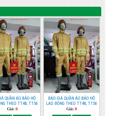
IÁ QUẦN ÁO BẢO HỘ
BÁO GIÁ QUẦN ÁO BẢO HỘ
NG THEO TT48, TT56
LAO ĐỘNG THEO TT48, TT56
 KHU CÔNG NGHIỆP
TẠI KHU CÔNG NGHIỆP Khu
Giá:
0
Giá:
0
N THÀNH BẮC NINH
công nghiệp Đại Kim BẮC