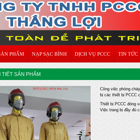
SẢN PHẨM
NẠP SẠC BÌNH
DỊCH VỤ PCCC
TIN TỨC
I TIẾT SẢN PHẨM
Công việc phòng cháy
bị các thiết bị PCCC
Thiết bị PCCC đóng va
Việc trang bị đầy đủ c