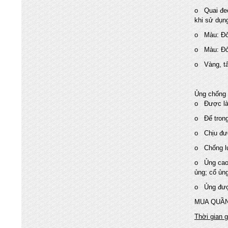
o Quai đeo 
khi sử dụn
o Màu: Đỏ
o Màu: Đỏ
o Vàng, t
Ủng chống
o Được làm
o Đế trong
o Chịu đượ
o Chống lự
o Ủng cao 
ủng; cổ ủn
o Ủng đượ
MUA QUẦN
Thời gian 