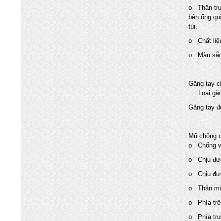
Chuyên nhập khẩu và cung cấp trực tiếp
o Thân trướ
các mặt hàng bình chữa cháy, vòi chữa
bên ống qu
cháy, tủ kệ chữa cháy, máy bơm chữa
túi.
cháy, hệ thống chữa cháy cạnh tranh nhất
o Chất liệ
o Màu sắc:
Găng tay 
Loại găng 
Găng tay đ
Mũ chống 
o Chống va
o Chịu đượ
o Chịu đượ
o Thân mũ
o Phía trên
o Phía trư