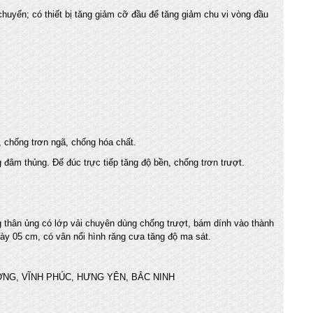
chuyển; có thiết bị tăng giảm cỡ đầu để tăng giảm chu vi vòng đầu
 chống trơn ngã, chống hóa chất.
đâm thủng. Đế đúc trực tiếp tăng độ bền, chống trơn trượt.
g thân ủng có lớp vải chuyên dùng chống trượt, bám dính vào thành
ày 05 cm, có vân nổi hình răng cưa tăng độ ma sát.
ƠNG, VĨNH PHÚC, HƯNG YÊN, BẮC NINH