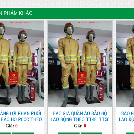
N PHẨM KHÁC
ẮNG LỢI PHÂN PHỐI
BÁO GIÁ QUẦN ÁO BẢO HỘ
BÁO G
 BẢO HỘ PCCC THEO
LAO ĐỘNG THEO TT48, TT56
LAO ĐỘ
Á TỐT NHẤT TẠI KCN
TẠI KHU CÔNG NGHIỆP VIỆT
TẠI
Giá:
0
Giá:
0
TIÊN SƠN BẮC NINH
NAM-SINGAPO (VSIP) BẮC
THUẬ