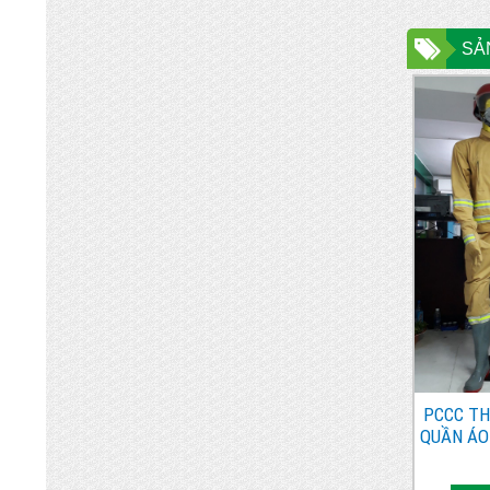
SẢ
PCCC TH
QUẦN ÁO
TT48 GI
VSIP, 