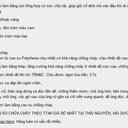
làm bằng sợi tổng hợp có sức chịu tải, giúp giữ cố định mũ vào đầu khi di 
g.
/hoặc vàng
, tấm trùm màu cam.
ấm trùm màu bạc
 cháy
 từ cao su Polythene chịu nhiệt có khả năng chống cháy, chịu nhiệt độ cao,
 làm bằng thép. tăng cường khả năng chống cháy ở nhiệt độ cực cao, chống 
c nhiệt độ lên tới 700độC. Chịu được ngọn lửa trần: 2-7s
c va đập lên ngón chân.
cổ, thân ủng đứng và đúc liền đế, chống thấm nước; mũi ủng tròn, bên tron
g, mũi ủng, các gờ sau của ủng có gân và chỉ viền xung quanh; đế ủng đúc, d
c làm bằng cao su chống cháy.
 ÁO CHỮA CHÁY THEO TT48 GIÁ RẺ NHẤT TẠI THÁI NGUYÊN, HẢI DƯ
giao hàng
: Hàng luôn có sẵn rất nhiều.