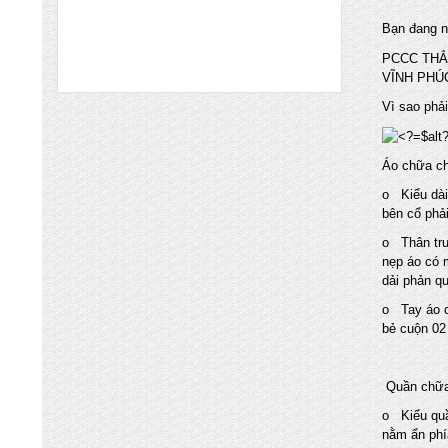
Chuyên nhập khẩu và cung cấp trực tiếp
Bạn đang n
các mặt hàng bình chữa cháy, vòi chữa
cháy, tủ kệ chữa cháy, máy bơm chữa
PCCC THẮ
cháy, hệ thống chữa cháy cạnh tranh nhất
VĨNH PHÚ
XÚC NẠP BÌNH CHỮA CHÁY HẾT
Vì sao phả
HẠN SỬ DỤNG TẠI TỈNH BẮC NINH
VÀ CÁC KCN
CÔNG TY TNHH PCC THẮNG LỢI Chuyên
Áo chữa ch
nạp bình chữa cháy Bắc Ninh với giá thành
o Kiểu dài
rẻ cho quý khách hàng khi nạp bình chữa
bên cổ phải
cháy tại Bắc Ninh
o Thân trư
NHẬN NẠP SẠC BÌNH CHỮA CHÁY
nẹp áo có 
HẾT HẠN SỬ DỤNG TẠI BẮC NINH
dải phản q
GIÁ TỐT NHẤT
o Tay áo c
Cung cấp bình chữa cháy Hà Nội và các
bẻ cuộn 02
tỉnh miền bắc Hưng Yên, Hải Dương, Bắc
Ninh, Phú Thọ, vĩnh Phúc, Thái Nguyên,
Bắc Ninh... giá rẻ nhất đảm bảo chất lượng,
Quần chữa
NẠP BÌNH CHỮA CHÁY GIÁ RẺ VẬN
CHUYỂN MIỄN PHÍ TẠI TỈNH HƯNG
o Kiểu quầ
nằm ẩn phí
YÊN