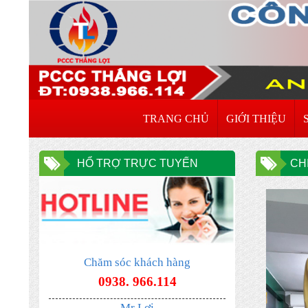
TRANG CHỦ
GIỚI THIỆU
HỔ TRỢ TRỰC TUYẾN
CH
Chăm sóc khách hàng
ĐƠN VỊ CHUYÊN NHẬN XÚC NẠP LẠI
0938. 966.114
BÌNH CHƯA CHÁY HẾT HẠN TẠI HÀ
Mr Lợi