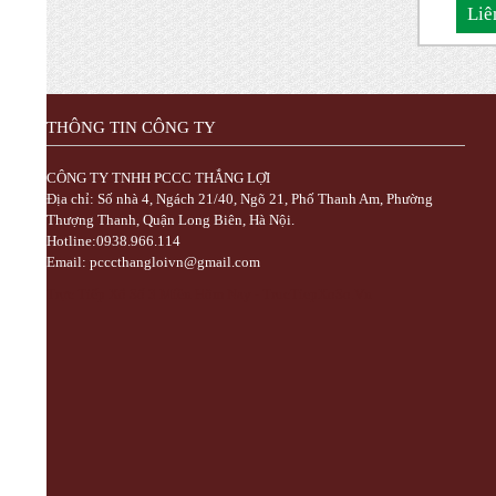
Liê
THÔNG TIN CÔNG TY
CÔNG TY TNHH PCCC THẮNG LỢI
Địa chỉ: Số nhà 4, Ngách 21/40, Ngõ 21, Phố Thanh Am, Phường
Thượng Thanh, Quận Long Biên, Hà Nội.
Hotline:0938.966.114
Email: pcccthangloivn@gmail.com
Trực Tiếp Xổ Số 3 Miền Hôm Nay - TrucTiepXoSo.Vn