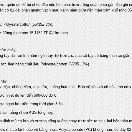
c quần có 02 túi chéo đắp nổi; bên phải trước ống quần phía gần đầu gối có 
ần có 01 dải phản quang vạch màu xanh nằm giữa nền màu xám khổ rộng 05 
u: Polyeste/cotton (65/35± 3%).
 Vàng (pantone 15-1132 TPX)/tím than
chữa cháy
tay dài, xỏ kín năm ngón tay, từ trước ra sau cổ tay có băng thun co giãn;
ược làm bằng chất liệu Polyeste/cotton (65/35± 3%)
cháy
 đập, chống đâm, chịu lửa, chống hoá chất. Bảo vệ đầu và cổ của lính cứu
c nhiệt độ lên đến 500-600 độ C
c ngọn lửa trần trong thời gian 3-6s.
 làm bằng nhựa ABS tổng hợp
 đỉnh mũ có lớp vỏ xương sống vuông chạy từ trước ra sau, hai bên thân mũ 
ớc mũ có kính bảo vệ bằng nhựa Polycarbonate (PC) không màu, bề dày 02 m