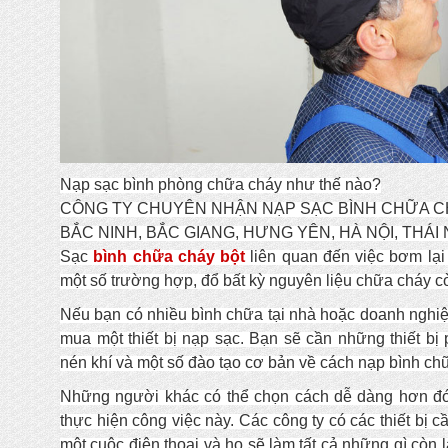
Nạp sạc bình phòng chữa cháy như thế nào?
CÔNG TY CHUYÊN NHẬN NẠP SẠC BÌNH CHỮA C
BẮC NINH, BẮC GIANG, HƯNG YÊN, HÀ NỘI, THÁ
Sạc
bình chữa cháy bột
liên quan đến việc bơm lại
một số trường hợp, đổ bất kỳ nguyên liệu chữa cháy còn
Nếu bạn có nhiều bình chữa tại nhà hoặc doanh nghiệp
mua một thiết bị nạp sạc. Bạn sẽ cần những thiết b
nén khí và một số đào tạo cơ bản về cách nạp bình ch
Những người khác có thể chọn cách dễ dàng hơn đó 
thực hiện công việc này. Các công ty có các thiết bị cầ
một cuộc điện thoại và họ sẽ làm tất cả những gì còn l