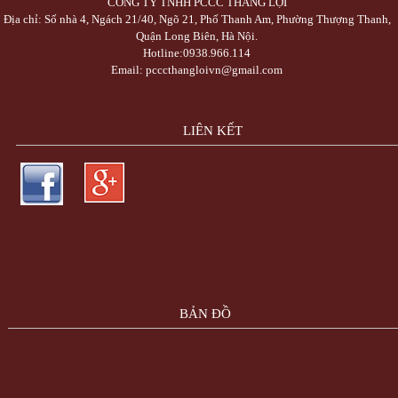
CÔNG TY TNHH PCCC THẮNG LỢI
Địa chỉ: Số nhà 4, Ngách 21/40, Ngõ 21, Phố Thanh Am, Phường Thượng Thanh,
Quận Long Biên, Hà Nội.
Hotline:0938.966.114
Email: pcccthangloivn@gmail.com
Trực Tiếp Xổ Số 3 Miền Hôm Nay - TrucTiepXoSo.Vn
LIÊN KẾT
Bóng Đá Trực Tiếp - Link Xem Trực Tiếp Bóng Đá Tốc Độ Cao
Công Ty Cổ Ph
Trực Tuyến Việt Ads - VietAdsGroup.Vn
thiết kế website
thiết kế web
máy trộn
tông
BẢN ĐỒ