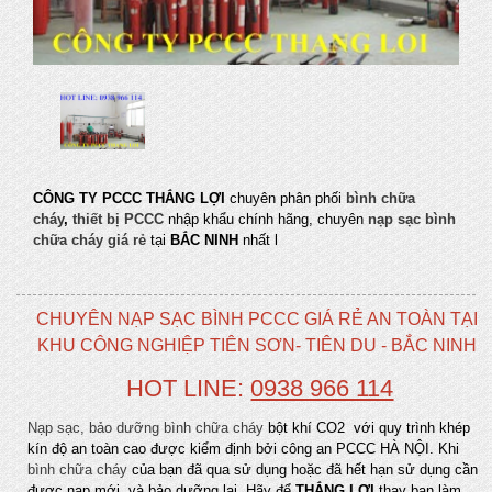
CÔNG TY PCCC THẮNG LỢI
chuyên phân phối
bình chữa
cháy
,
thiết bị PCCC
nhập khẩu chính hãng, chuyên
nạp sạc bình
chữa cháy giá rẻ
tại
BẮC NINH
nhất l
CHUYÊN NẠP SẠC BÌNH PCCC GIÁ RẺ AN TOÀN TẠI
KHU CÔNG NGHIỆP TIÊN SƠN- TIÊN DU - BẮC NINH
HOT LINE:
0938 966 114
Nạp sạc, bảo dưỡng bình chữa cháy
bột khí CO2 với quy trình khép
kín độ an toàn cao được kiểm định bởi công an PCCC HÀ NỘI. Khi
bình chữa cháy
của bạn đã qua sử dụng hoặc đã hết hạn sử dụng cần
được nạp mới và bảo dưỡng lại. Hãy để
THẮNG LỢI
thay bạn làm