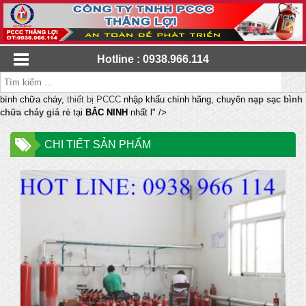
Hotline : 0938.966.114
bình chữa cháy,
thiết bị PCCC
nhập khẩu chính hãng, chuyên
nạp sạc bình
chữa cháy giá rẻ
tại
BẮC NINH
nhất l" />
CHI TIẾT SẢN PHẨM