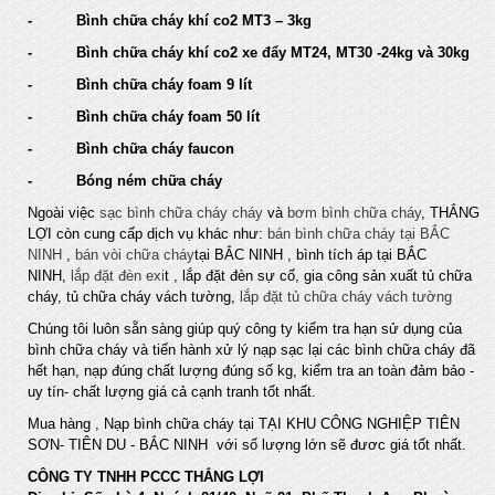
- Bình chữa cháy khí co2 MT3 – 3kg
- Bình chữa cháy khí co2 xe đẩy MT24, MT30 -24kg và 30kg
- Bình chữa cháy foam 9 lít
- Bình chữa cháy foam 50 lít
- Bình chữa cháy faucon
- Bóng ném chữa cháy
Ngoài việc
sạc bình chữa cháy cháy
và
bơm bình chữa cháy
, THẮNG
LỢI còn cung cấp dịch vụ khác như:
bán bình chữa cháy tại BẮC
NINH
,
bán vòi chữa cháy
tại BẮC NINH , bình tích áp tại BẮC
NINH,
lắp đặt đèn exi
t , lắp đặt đèn sự cố, gia công sản xuất tủ chữa
cháy, tủ chữa cháy vách tường,
lắp đặt tủ chữa cháy vách tường
Chúng tôi luôn sẵn sàng giúp quý công ty kiểm tra hạn sử dụng của
bình chữa cháy và tiến hành xử lý nạp sạc lại các bình chữa cháy đã
hết hạn, nạp đúng chất lượng đúng số kg, kiểm tra an toàn đảm bảo -
uy tín- chất lượng giá cả cạnh tranh tốt nhất.
Mua hàng , Nạp bình chữa cháy tại TẠI KHU CÔNG NGHIỆP TIÊN
SƠN- TIÊN DU - BẮC NINH với số lượng lớn sẽ đươc giá tốt nhất.
CÔNG TY TNHH PCCC THẮNG LỢI