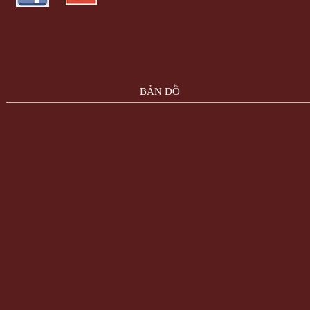
Bóng Đá Trực Tiếp - Link Xem Trực Tiếp Bóng Đá Tốc Độ Cao
Công Ty Cổ Ph
Trực Tuyến Việt Ads - VietAdsGroup.Vn
thiết kế website
thiết kế web
máy trộn
tông
BẢN ĐỒ