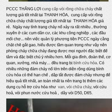
PCCC THẮNG LỢI
cung cấp vòi rồng chữa cháy
chất
lượng giá tốt nhất tại THANH HÓA, cung cấp vòi rồng
chữa cháy chất lượng giá tốt nhất tại THANH HÓA giá
rẻ. Ngày nay tình trạng cháy nổ xảy ra rất nhiều , thường
xuyên ở các cụm dân cư, các khu công nghiệp , các đầu
mối chợ... nên việc quản lý phượng tiện PCCC ngày cằng
chặt chẽ gắt gao, hiểu được tầm quan trọng như vậy nên
phòng cháy chữa cháy đang được mọi người đặc biệt để
tâm và đặc biệt chú ý nhiều hơn. Mỗi gia đình, đoàn thể, cơ
quan, xưởng, nhà máy… đều trang bị
bình cứu hỏa
. Có
nhiều những đám cháy nổ lớn trên diện rộng dùng bình
cứu hỏa có thể hạn chế , dập tắt được đám cháy nhưng để
hiệu quả tốt nhất, an toàn nhất ta nên trang bị thêm các
dụng cụ hỗ trợ cứu hỏa như
van, vòi chữa cháy
, vòi cứu
hoả, vòi phun nước cứu hoả , dây vòi D50, D65.