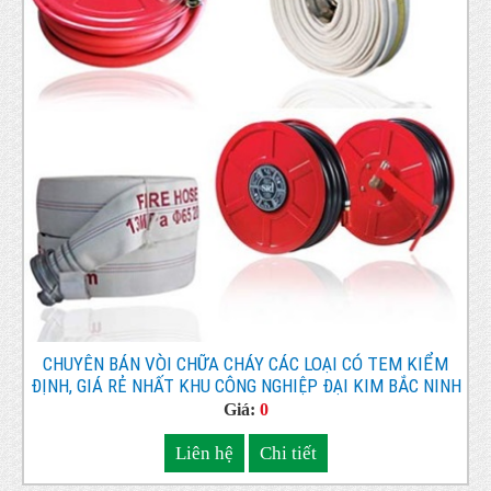
CHUYÊN BÁN VÒI CHỮA CHÁY CÁC LOẠI CÓ TEM KIỂM
ĐỊNH, GIÁ RẺ NHẤT KHU CÔNG NGHIỆP ĐẠI KIM BẮC NINH
Giá:
0
Liên hệ
Chi tiết