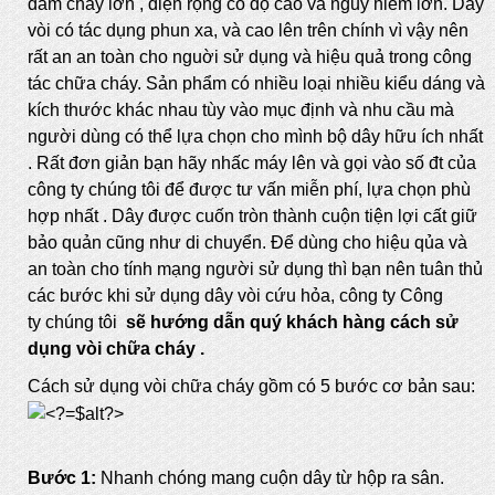
đám cháy lớn , diện rộng có độ cao và nguy hiểm lớn. Dây
vòi có tác dụng phun xa, và cao lên trên chính vì vậy nên
rất an an toàn cho nguời sử dụng và hiệu quả trong công
tác chữa cháy. Sản phẩm có nhiều loại nhiều kiểu dáng và
kích thước khác nhau tùy vào mục định và nhu cầu mà
người dùng có thể lựa chọn cho mình bộ dây hữu ích nhất
. Rất đơn giản bạn hãy nhấc máy lên và gọi vào số đt của
công ty chúng tôi để được tư vấn miễn phí, lựa chọn phù
hợp nhất . Dây được cuốn tròn thành cuộn tiện lợi cất giữ
bảo quản cũng như di chuyển. Để dùng cho hiệu qủa và
an toàn cho tính mạng người sử dụng thì bạn nên tuân thủ
các bước khi sử dụng dây vòi cứu hỏa, công ty Công
ty chúng tôi
sẽ hướng dẫn quý khách hàng cách sử
dụng vòi chữa cháy .
Cách sử dụng vòi chữa cháy gồm có 5 bước cơ bản sau:
Bước 1:
Nhanh chóng mang cuộn dây từ hộp ra sân.