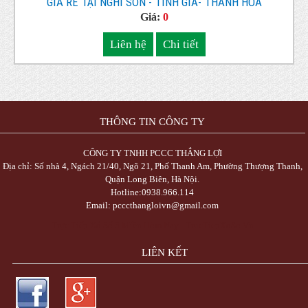
GIÁ RẺ TẠI NGHI SƠN - TĨNH GIA- THANH HÓA
Giá:
0
Liên hệ
Chi tiết
THÔNG TIN CÔNG TY
CÔNG TY TNHH PCCC THẮNG LỢI
Địa chỉ: Số nhà 4, Ngách 21/40, Ngõ 21, Phố Thanh Am, Phường Thượng Thanh,
Quận Long Biên, Hà Nội.
Hotline:0938.966.114
Email: pcccthangloivn@gmail.com
Trực Tiếp Xổ Số 3 Miền Hôm Nay - TrucTiepXoSo.Vn
LIÊN KẾT