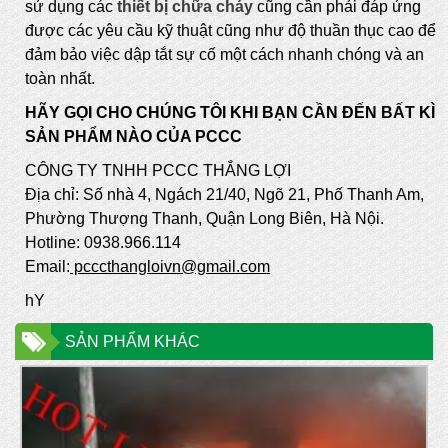
sử dụng các
thiết bị chữa cháy
cũng cần phải đáp ứng
được các yêu cầu kỹ thuật cũng như độ thuần thục cao để
đảm bảo việc dập tắt sự cố một cách nhanh chóng và an
toàn nhất.
HÃY GỌI CHO CHÚNG TÔI KHI BẠN CẦN ĐẾN BẤT KÌ
SẢN PHẨM NÀO CỦA PCCC
CÔNG TY TNHH PCCC THẮNG LỢI
Địa chỉ: Số nhà 4, Ngách 21/40, Ngõ 21, Phố Thanh Am,
Phường Thượng Thanh, Quận Long Biên, Hà Nội.
Hotline: 0938.966.114
Email:
pcccthangloivn@gmail.com
hY
SẢN PHẨM KHÁC