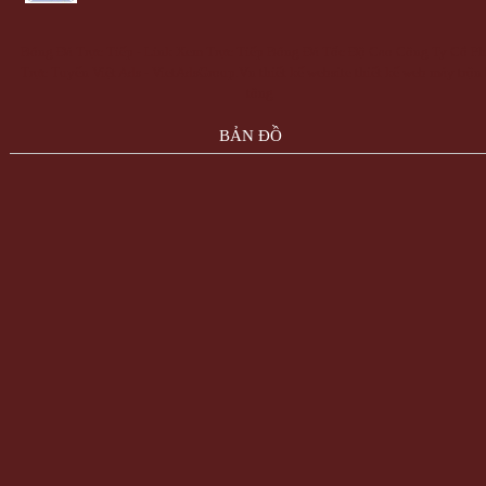
Bóng Đá Trực Tiếp - Link Xem Trực Tiếp Bóng Đá Tốc Độ Cao
Công Ty Cổ Ph
Trực Tuyến Việt Ads - VietAdsGroup.Vn
thiết kế website
thiết kế web
máy trộn
tông
BẢN ĐỒ