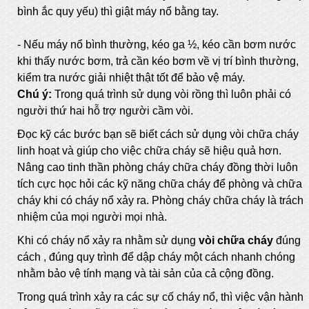
bình ắc quy yếu) thì giật máy nổ bằng tay.
- Nếu máy nổ bình thường, kéo ga ½, kéo cần bơm nước
khi thấy nước bơm, trả cần kéo bơm về vị trí bình thường,
kiểm tra nước giải nhiệt thật tốt để bảo vệ máy.
Chú ý:
Trong quá trình sử dụng vòi rồng thì luôn phải có
người thứ hai hỗ trợ người cầm vòi.
Đọc kỹ các bước bạn sẽ biết cách sử dụng vòi chữa cháy
linh hoạt và giúp cho việc chữa cháy sẽ hiệu quả hơn.
Nâng cao tinh thần phòng cháy chữa cháy đồng thời luôn
tích cực học hỏi các kỹ năng chữa cháy để phòng và chữa
cháy khi có cháy nổ xảy ra. Phòng cháy chữa cháy là trách
nhiệm của mọi người mọi nhà.
Khi có cháy nổ xảy ra nhằm sử dụng
vòi chữa cháy
đúng
cách , đúng quy trình để dập cháy một cách nhanh chóng
nhằm bảo vệ tính mạng và tài sản của cả cộng đồng.
Trong quá trình xảy ra các sự cố cháy nổ, thì việc vận hành