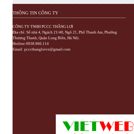
THÔNG TIN CÔNG TY
CÔNG TY TNHH PCCC THẮNG LỢI
Địa chỉ: Số nhà 4, Ngách 21/40, Ngõ 21, Phố Thanh Am, Phường
Thượng Thanh, Quận Long Biên, Hà Nội.
Hotline:0938.966.114
Email: pcccthangloivn@gmail.com
Trực Tiếp Xổ Số 3 Miền Hôm Nay - TrucTiepXoSo.Vn