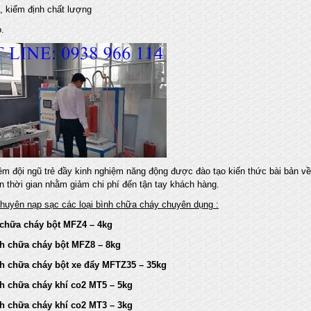
, kiểm định chất lượng
.
êm đội ngũ trẻ đầy kinh nghiệm năng động được đào tạo kiến thức bài bản v
ắn thời gian nhằm giảm chi phí đến tận tay khách hàng.
chuyên nạp sạc các loại bình chữa cháy chuyên dụng :
a cháy bột MFZ4 – 4kg
hữa cháy bột MFZ8 – 8kg
hữa cháy bột xe đẩy MFTZ35 – 35kg
hữa cháy khí co2 MT5 – 5kg
hữa cháy khí co2 MT3 – 3kg