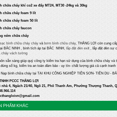
ữa cháy khí co2 xe đẩy MT24, MT30 -24kg và 30kg
hữa cháy foam 9 lít
hữa cháy foam 50 lít
hữa cháy faucon
ném chữa cháy
sạc bình chữa cháy cháy
và
bơm bình chữa cháy
, THẮNG LỢI còn cung cấp
tại BẮC NINH , bình tích áp tại BẮC NINH,
lắp đặt đèn exi
t , lắp đặt đèn sự
a cháy vách tường
luôn sẵn sàng giúp quý công ty kiểm tra hạn sử dụng của bình chữa cháy và t
đúng số kg, kiểm tra an toàn đảm bảo - uy tín- chất lượng giá cả cạnh tranh 
 Nạp bình chữa cháy tại TẠI KHU CÔNG NGHIỆP TIÊN SƠN- TIÊN DU - BẮC 
TNHH PCCC THẮNG LỢI
Số nhà 4, Ngách 21/40, Ngõ 21, Phố Thanh Am, Phường Thượng Thanh, Q
38.966.114
ccthangloivn@gmail.com
N PHẨM KHÁC