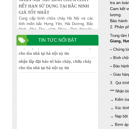
HẾT HẠN SỬ DỤNG TẠI BẮC NINH
tra an toà
GIÁ TỐT NHẤT
Cam kết v
Cung cấp bình chữa cháy Hà Nội và các
lượng.
tỉnh miền bắc Hưng Yên, Hải Dương, Bắc
Bảo hành 
Ninh, Phú Thọ, vĩnh Phúc, Thái Nguyên,
2. Phân ph
Bắc Ninh... giá rẻ nhất đảm bảo chất lượng,
Trung tâm 
NẠP BÌNH CHỮA CHÁY GIÁ RẺ VẬN
TIN TỨC NỔI BẬT
Giang, Hưn
nhận lắp đặt bảo trì báo cháy, chữa cháy
CHUYỂN MIỄN PHÍ TẠI TỈNH HƯNG
cho tòa nhà tại hà nội uy tin
–
Chứng từ
YÊN
Chuyên nhập khẩu và cung cấp trực tiếp
nhận lắp đặt bảo trì báo cháy, chữa cháy
–
Bình chữ
các mặt hàng bình chữa cháy, vòi chữa
cho tòa nhà tại hà nội uy tin
–
Bảo hành
cháy, tủ kệ chữa cháy, máy bơm chữa
cháy, hệ thống chữa cháy cạnh tranh nhất
– Giao hàn
ĐƠN VỊ CHUYÊN NHẬN XÚC NẠP LẠI
3. Qui trì
BÌNH CHƯA CHÁY HẾT HẠN TẠI HÀ
*** Nhận b
NỘI
Chuyên nhập khẩu và cung cấp trực tiếp
→ Kiểm tra
các mặt hàng bình chữa cháy, vòi chữa
→ Xúc bìn
cháy, tủ kệ chữa cháy, máy bơm chữa
cháy, hệ thống chữa cháy cạnh tranh nhất
→ Nạp bột
ĐỊA CHỈ NẠP BÌNH CHỮA CHÁY TIN
→ Bơm áp 