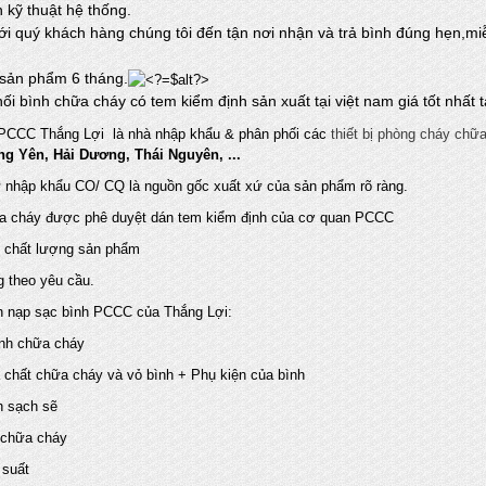
n kỹ thuật hệ thống.
ới quý khách hàng chúng tôi đến tận nơi nhận và trả bình đúng hẹn,mi
sản phẩm 6 tháng.
ối bình chữa cháy có tem kiểm định sản xuất tại việt nam giá tốt nhất
PCCC Thắng Lợi là nhà nhập khẩu & phân phối các
thiết bị phòng cháy chữ
g Yên, Hải Dương, Thái Nguyên, ...
 nhập khẩu CO/ CQ là nguồn gốc xuất xứ của sản phẩm rõ ràng.
a cháy được phê duyệt dán tem kiểm định của cơ quan PCCC
 chất lượng sản phẩm
g theo yêu cầu.
nh nạp sạc bình PCCC của Thắng Lợi:
ình chữa cháy
 chất chữa cháy và vỏ bình + Phụ kiện của bình
h sạch sẽ
 chữa cháy
suất