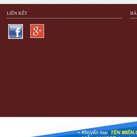
LIÊN KẾT
BẢ
Bóng Đá Trực Tiếp - Link Xem Trực Tiếp Bóng Đá Tốc Độ Cao
Công
Ty Cổ Phần Trực Tuyến Việt Ads - VietAdsGroup.Vn
thiết kế website
thiết kế web
máy trộn bê tông