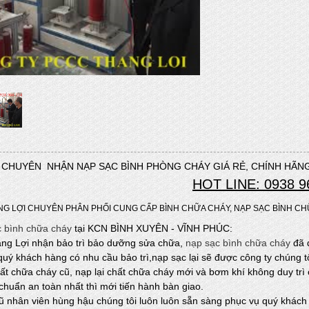
CHUYÊN NHẬN NẠP SẠC BÌNH PHÒNG CHÁY GIÁ RẺ, CHÍNH HÃNG
HOT LINE: 0938 9
G LỢI CHUYÊN PHÂN PHỐI CUNG CẤP BÌNH CHỮA CHÁY, NẠP SẠC BÌNH CH
 bình chữa cháy
tại KCN BÌNH XUYÊN - VĨNH PHÚC:
g Lợi nhận bảo trì bảo dưỡng sửa chữa,
nạp sạc bình chữa cháy
đã 
uý khách hàng có nhu cầu bảo trì,nạp sạc lại sẽ được công ty chúng tô
hất chữa cháy cũ, nạp lại chất chữa cháy mới và bơm khí không duy trì c
chuẩn an toàn nhất thì mới tiến hành bàn giao.
ũ nhân viên hùng hậu chúng tôi luôn luôn sẵn sàng phục vụ quý khách h