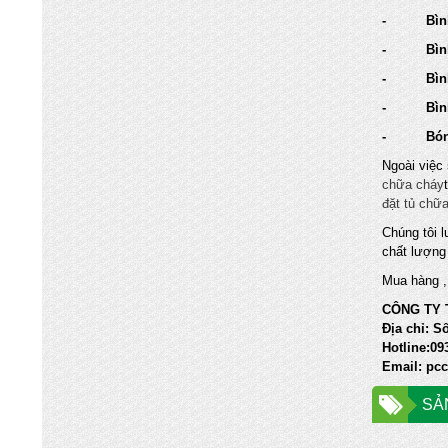
YÊN
- Bình ch
Chuyên nhập khẩu và cung cấp trực tiếp
- Bình c
các mặt hàng bình chữa cháy, vòi chữa
cháy, tủ kệ chữa cháy, máy bơm chữa
- Bình c
cháy, hệ thống chữa cháy cạnh tranh nhất
- Bình c
- Bóng 
Ngoài việc
chữa cháy
đặt tủ chữ
Chúng tôi 
chất lượng 
Mua hàng ,
CÔNG TY 
Địa chỉ: 
Hotline:09
Email: pc
SẢ