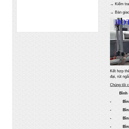
CẬY UY TÍN NHẤT TẠI QUẬN CẦU
→ Kiểm tra
GIẤY HN
→ Bàn giao
Chuyên nhập khẩu và cung cấp trực tiếp
các mặt hàng bình chữa cháy, vòi chữa
cháy, tủ kệ chữa cháy, máy bơm chữa
cháy, hệ thống chữa cháy cạnh tranh nhất
XÚC NẠP BÌNH CHỮA CHÁY HẾT
HẠN SỬ DỤNG TẠI TỈNH BẮC NINH
VÀ CÁC KCN
CÔNG TY TNHH PCC THẮNG LỢI Chuyên
nạp bình chữa cháy Bắc Ninh với giá thành
rẻ cho quý khách hàng khi nạp bình chữa
Kết hợp th
cháy tại Bắc Ninh
đại, rút ng
NHẬN NẠP SẠC BÌNH CHỮA CHÁY
Chúng tôi 
HẾT HẠN SỬ DỤNG TẠI BẮC NINH
GIÁ TỐT NHẤT
Bình chữ
Cung cấp bình chữa cháy Hà Nội và các
- Bình c
tỉnh miền bắc Hưng Yên, Hải Dương, Bắc
Ninh, Phú Thọ, vĩnh Phúc, Thái Nguyên,
- Bình c
Bắc Ninh... giá rẻ nhất đảm bảo chất lượng,
- Bình c
NẠP BÌNH CHỮA CHÁY GIÁ RẺ VẬN
- Bình c
CHUYỂN MIỄN PHÍ TẠI TỈNH HƯNG