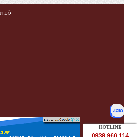
N ĐỒ
HOTLINE
0938.966.114