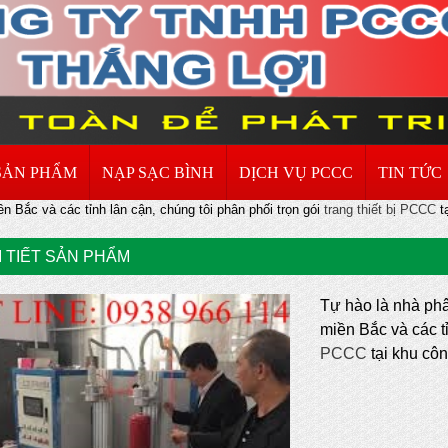
SẢN PHẨM
NẠP SẠC BÌNH
DỊCH VỤ PCCC
TIN TỨC
n Bắc và các tỉnh lân cận, chúng tôi phân phối trọn gói
trang thiết bị PCCC
tạ
I TIẾT SẢN PHẨM
Tự hào là nhà ph
miền Bắc và các t
PCCC
tại khu cô