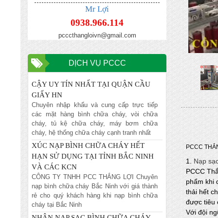
BÌNH CHƯA CHÁY HẾT HẠN TẠI HÀ
Mr Lợi
NỘI
0938.966.114
Chuyên nhập khẩu và cung cấp trực tiếp
các mặt hàng bình chữa cháy, vòi chữa
pcccthangloivn@gmail.com
cháy, tủ kệ chữa cháy, máy bơm chữa
cháy, hệ thống chữa cháy cạnh tranh nhất
DỊCH VỤ PCCC
ĐỊA CHỈ NẠP BÌNH CHỮA CHÁY TIN
CẬY UY TÍN NHẤT TẠI QUẬN CẦU
GIẤY HN
Chuyên nhập khẩu và cung cấp trực tiếp
các mặt hàng bình chữa cháy, vòi chữa
cháy, tủ kệ chữa cháy, máy bơm chữa
cháy, hệ thống chữa cháy cạnh tranh nhất
XÚC NẠP BÌNH CHỮA CHÁY HẾT
PCCC THẮN
HẠN SỬ DỤNG TẠI TỈNH BẮC NINH
VÀ CÁC KCN
1.
Nạp sạc
CÔNG TY TNHH PCC THẮNG LỢI Chuyên
PCCC Thắn
nạp bình chữa cháy Bắc Ninh với giá thành
phẩm khi q
rẻ cho quý khách hàng khi nạp bình chữa
thải hết c
cháy tại Bắc Ninh
được tiêu 
NHẬN NẠP SẠC BÌNH CHỮA CHÁY
Với đội ng