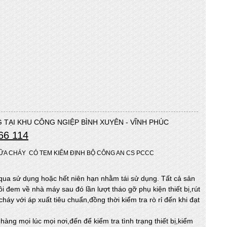
 TẠI KHU CÔNG NGIỆP BÌNH XUYÊN - VĨNH PHÚC
66 114
ỮA CHÁY CÓ TEM KIỂM ĐỊNH BỘ CÔNG AN CS PCCC
qua sử dụng hoặc hết niên hạn nhằm tái sử dụng. Tất cả sản
i đem về nhà máy sau đó lần lượt tháo gỡ phụ kiện thiết bị,rút
háy với áp xuất tiêu chuẩn,đồng thời kiểm tra rò rỉ đến khi đạt
àng mọi lúc mọi nơi,đến để kiểm tra tình trạng thiết bị,kiểm