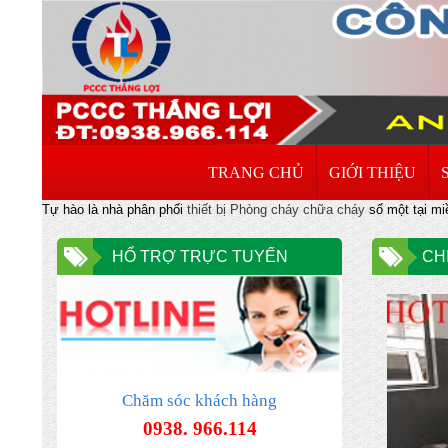
TRANG CHỦ
GIỚI THIỆU
Tự hào là nhà phân phối
thiết bị Phòng cháy chữa cháy
số một tại miề
HỔ TRỢ TRỰC TUYẾN
CH
Chăm sóc khách hàng
0938. 966.114
ĐƠN VỊ CHUYÊN NHẬN XÚC NẠP LẠI