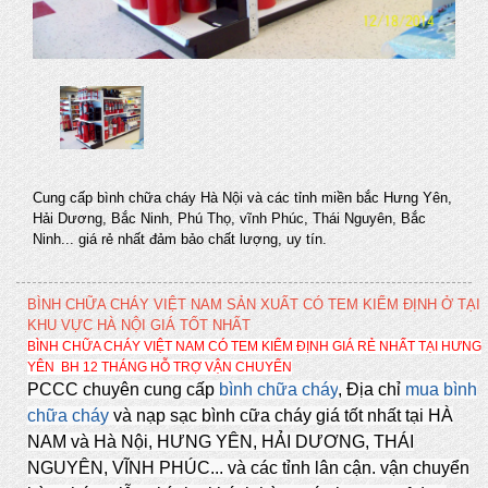
Cung cấp bình chữa cháy Hà Nội và các tỉnh miền bắc Hưng Yên,
Hải Dương, Bắc Ninh, Phú Thọ, vĩnh Phúc, Thái Nguyên, Bắc
Ninh... giá rẻ nhất đảm bảo chất lượng, uy tín.
BÌNH CHỮA CHÁY VIỆT NAM SẢN XUẤT CÓ TEM KIỂM ĐỊNH Ở TẠI
KHU VỰC HÀ NỘI GIÁ TỐT NHẤT
BÌNH CHỮA CHÁY VIỆT NAM CÓ TEM KIỂM ĐỊNH GIÁ RẺ NHẤT TẠI HƯNG
YÊN BH 12 THÁNG HỖ TRỢ VẬN CHUYỂN
PCCC chuyên cung cấp
bình
chữa cháy
, Địa chỉ
m
ua bình
chữa cháy
và nạp sạc bình cữa cháy giá tốt nhất tại HÀ
NAM và Hà Nội, HƯNG YÊN, HẢI DƯƠNG, THÁI
NGUYÊN, VĨNH PHÚC... và các tỉnh lân cận. vận chuyển