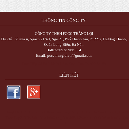
THÔNG TIN CÔNG TY
CÔNG TY TNHH PCCC THẮNG LỢI
Địa chỉ: Số nhà 4, Ngách 21/40, Ngõ 21, Phố Thanh Am, Phường Thượng Thanh,
Quận Long Biên, Hà Nội.
Hotline:0938.966.114
Email: pcccthangloivn@gmail.com
Trực Tiếp Xổ Số 3 Miền Hôm Nay - TrucTiepXoSo.Vn
LIÊN KẾT
Bóng Đá Trực Tiếp - Link Xem Trực Tiếp Bóng Đá Tốc Độ Cao
Công Ty Cổ Ph
Trực Tuyến Việt Ads - VietAdsGroup.Vn
thiết kế website
thiết kế web
máy trộn
tông