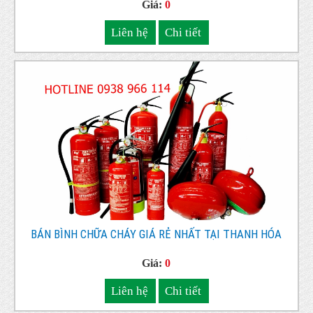
NINH
Giá:
0
Liên hệ
Chi tiết
BÁN BÌNH CHỮA CHÁY GIÁ RẺ NHẤT TẠI THANH HÓA
Giá:
0
Liên hệ
Chi tiết