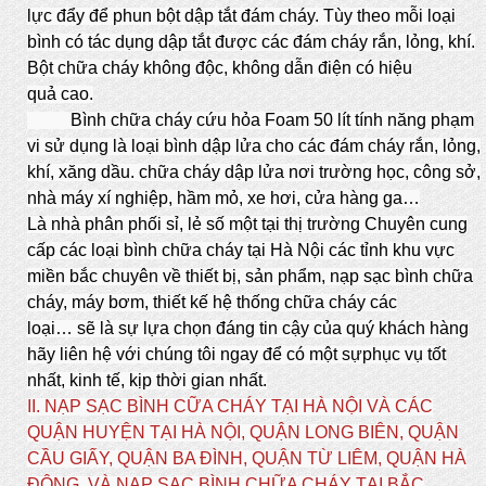
lực đẩy để phun bột dập tắt đám cháy. Tùy theo mỗi loại
bình có tác dụng dập tắt được các đám cháy rắn, lỏng, khí.
Bột chữa cháy không độc, không dẫn điện có hiệu
quả cao.
Bình chữa cháy cứu hỏa Foam 50 lít tính năng phạm
vi sử dụng là loại bình dập lửa cho các đám cháy rắn, lỏng,
khí, xăng dầu. chữa cháy dập lửa nơi trường học, công sở,
nhà máy xí nghiệp, hầm mỏ, xe hơi, cửa hàng ga…
Là nhà phân phối sỉ, lẻ số một tại thị trường Chuyên cung
cấp các loại bình chữa cháy tại Hà Nội các tỉnh khu vực
miền bắc chuyên về thiết bị, sản phẩm, nạp sạc bình chữa
cháy, máy bơm, thiết kế hệ thống chữa cháy các
loại… sẽ là sự lựa chọn đáng tin cậy của quý khách hàng
hãy liên hệ với chúng tôi ngay để có một sựphục vụ tốt
nhất, kinh tế, kịp thời gian nhất.
II. NẠP SẠC BÌNH CỮA CHÁY TẠI HÀ NỘI VÀ CÁC
QUẬN HUYỆN TẠI HÀ NỘI, QUẬN LONG BIÊN, QUẬN
CẦU GIẤY, QUẬN BA ĐÌNH, QUẬN TỪ LIÊM, QUẬN HÀ
ĐÔNG, VÀ NẠP SẠC BÌNH CHỮA CHÁY TẠI BẮC