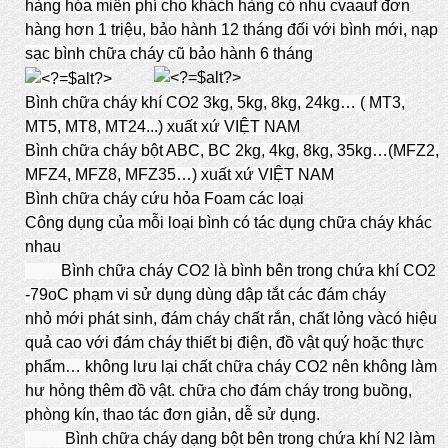
hàng hóa miễn phí cho khách hàng có nhu cvaauf đơn
hàng hơn 1 triệu, bảo hành 12 tháng đối với bình mới, nạp
sạc bình chữa cháy cũ bảo hành 6 tháng
Bình chữa cháy khí CO2 3kg, 5kg, 8kg, 24kg… ( MT3,
MT5, MT8, MT24...) xuất xứ VIỆT NAM
Bình chữa cháy bột ABC, BC 2kg, 4kg, 8kg, 35kg…(MFZ2,
MFZ4, MFZ8, MFZ35…) xuất xứ
VIỆT NAM
Bình chữa cháy cứu hỏa Foam các loại
Công dụng của mỗi loại bình có tác dụng chữa cháy khác
nhau
Bình chữa cháy CO2 là bình bên trong chứa khí CO2
-79oC phạm vi sử dụng dùng dập tắt các đám cháy
nhỏ mới phát sinh, đám cháy chất rắn, chất lỏng vàcó hiệu
quả cao với đám cháy thiết bị điện, đồ vật quý hoặc thực
phẩm… không lưu lại chất chữa cháy CO2 nên không làm
hư hỏng thêm đồ vật. chữa cho đám cháy trong buồng,
phòng kín, thao tác đơn giản, dễ sử dụng.
Bình chữa cháy dạng bột bên trong chứa khí N2 làm