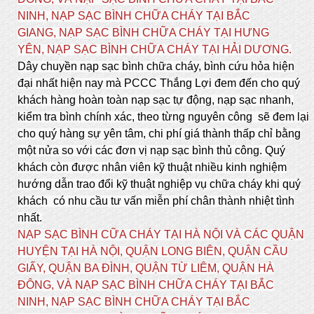
NINH, NẠP SẠC BÌNH CHỮA CHÁY TẠI BẮC
GIANG, NẠP SẠC BÌNH CHỮA CHÁY TẠI HƯNG
YÊN, NẠP SẠC BÌNH CHỮA CHÁY TẠI HẢI DƯƠNG.
Dây chuyền nạp sạc bình chữa cháy, bình cứu hỏa hiện
đại nhất hiện nay mà PCCC Thắng Lợi đem đến cho quý
khách hàng hoàn toàn nạp sạc tự động, nạp sạc nhanh,
kiểm tra bình chính xác, theo từng nguyên công sẽ đem lại
cho quý hàng sự yên tâm, chi phí giá thành thấp chỉ bằng
một nửa so với các đơn vị nạp sạc bình thủ công. Quý
khách còn được nhân viên kỹ thuật nhiều kinh nghiệm
hướng dẫn trao đổi kỹ thuật nghiệp vụ chữa cháy khi quý
khách có nhu cầu tư vấn miễn phí chân thành nhiệt tình
nhất.
NẠP SẠC BÌNH CỮA CHÁY TẠI HÀ NỘI VÀ CÁC QUẬN
HUYỆN TẠI HÀ NỘI, QUẬN LONG BIÊN, QUẬN CẦU
GIẤY, QUẬN BA ĐÌNH, QUẬN TỪ LIÊM, QUẬN HÀ
ĐÔNG, VÀ NẠP SẠC BÌNH CHỮA CHÁY TẠI BẮC
NINH, NẠP SẠC BÌNH CHỮA CHÁY TẠI BẮC