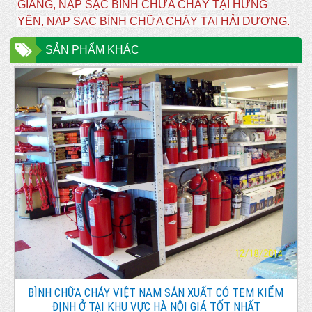
GIANG, NẠP SẠC BÌNH CHỮA CHÁY TẠI HƯNG
YÊN, NẠP SẠC BÌNH CHỮA CHÁY TẠI HẢI DƯƠNG.
SẢN PHẨM KHÁC
BÌNH CHỮA CHÁY VIỆT NAM SẢN XUẤT CÓ TEM KIỂM
ĐỊNH Ở TẠI KHU VỰC HÀ NỘI GIÁ TỐT NHẤT