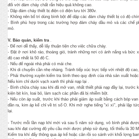
đối với đám cháy chất rắn hiệu quả không cao.
- Dập đám cháy thiết bị điện có điện lưu tới 380v.
- Không nên bố trí dùng bình bột để dập các đám cháy thiết bị có độ chí
- Bình phù hợp trong các trường hợp đám cháy dầu mỏ và các chế 
mỏ.
V. Bảo quản, kiểm tra
.
- Để nơi dễ thấy, dễ lấy thuận tiện cho việc chữa cháy.
- Đặt ở nơi khô ráo, thoáng gió, tránh những nơi có ánh nắng và bức x
độ cao nhất là 50 độ C.
- Nếu để ngoài nhà phải có mái che.
- Khi di chuyển cần nhẹ nhàng. Tránh tiếp xúc trực tiếp với nhiệt độ cao, 
- Phải thường xuyên kiểm tra bình theo quy định của nhà sản xuất hoặc í
Nếu kim chỉ dưới vạch xanh thì phải nạp lại .
- Bình chữa cháy sau khi đã mở van, nhất thiết phải nạp đầy lại, trước k
kiện bịt kín, loai bỏ, làm sạch các phần đã bị nhiễm bột.
- Nếu còn áp suất, trước khi tháo phải giảm áp suất bằng cách bóp van 
dần ra, kim áp kế chỉ về trị số O. Khi mở nghe tiếng "xì xì", phải lập t
lại.
- Trước mỗi lần nạp khí mới và sau 5 năm sử dụng, vỏ bình phải được
sau khi đạt cường độ yêu cầu mới được phép sử dụng, tối thiểu là 30 
Kiểm tra khí đẩy thông qua áp kế hoặc cân rồi so sánh với khối lợng ba