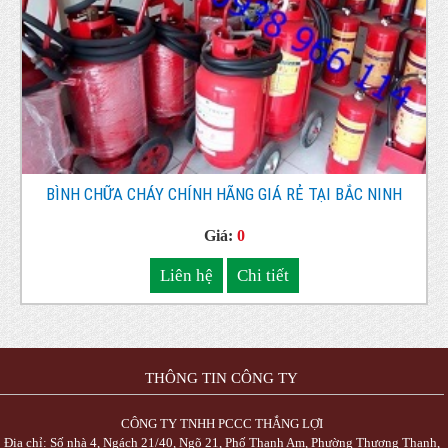
BÌNH CHỮA CHÁY CHÍNH HÃNG GIÁ RẺ TẠI BẮC NINH
Giá:
0
Liên hệ
Chi tiết
THÔNG TIN CÔNG TY
CÔNG TY TNHH PCCC THẮNG LỢI
Địa chỉ: Số nhà 4, Ngách 21/40, Ngõ 21, Phố Thanh Am, Phường Thượng Thanh,