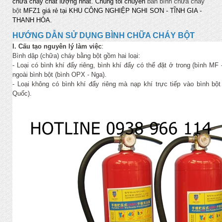
chữa cháy chất lượng nhất. Chúng tôi chuyên
bán bình chữa cháy
bột
MFZ1 giá rẻ tại KHU CÔNG NGHIỆP NGHI SƠN - TĨNH GIA -
THANH HÓA.
HƯỚNG DẪN SỬ DỤNG BÌNH CHỮA CHÁY BỘ
T
I. Cấu tạo nguyên lý làm việc
:
Bình dập (chữa) cháy bằng bột gồm hai loại:
- Loại có bình khí đẩy riêng, bình khí đẩy có thể đặt ở trong (bình MF
ngoài bình bột (bình OPX - Nga).
- Loại không có bình khí đẩy riêng mà nạp khí trực tiếp vào bình bộ
Quốc).