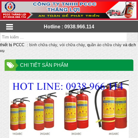
Hotline : 0938.966.114
thiết bị PCCC :
bình chữa cháy
,
vòi chữa cháy
, q
uần áo chữa cháy
và dịch
vụ
CHI TIẾT SẢN PHẨM