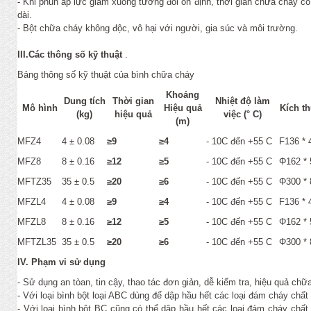
- Khi phun áp lực giảm xuống tương đối ổn định, thời gian chữa cháy có
dài.
- Bột chữa cháy không độc, vô hại với người, gia súc và môi trường.
III.Các thông số kỹ thuật
.
Bảng thông số kỹ thuật của bình chữa cháy
Khoảng
Dung tích
Thời gian
Nhiệt độ làm
Mô hình
Hiệu quả
Kích t
(kg)
hiệu quả
việc (° C)
(m)
MFZ4
4 ± 0.08
≥9
≥4
- 10C đến +55 C
F136 * 
MFZ8
8 ± 0.16
≥12
≥5
- 10C đến +55 C
Φ162 * 
MFTZ35
35 ± 0.5
≥20
≥6
- 10C đến +55 C
Φ300 * 
MFZL4
4 ± 0.08
≥9
≥4
- 10C đến +55 C
F136 * 
MFZL8
8 ± 0.16
≥12
≥5
- 10C đến +55 C
Φ162 * 
MFTZL35
35 ± 0.5
≥20
≥6
- 10C đến +55 C
Φ300 * 
IV. Phạm vi sử dụng
- Sử dụng an tòan, tin cậy, thao tác đơn giản, dễ kiểm tra, hiệu quả ch
- Với loại bình bột loại ABC dùng để dập hầu hết các loại đám cháy chất r
- Với loại bình bột BC cũng có thể dập hầu hết các loại đám cháy chất l