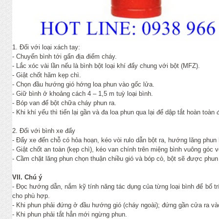
1. Đối với loại xách tay:
- Chuyển bình tới gẩn địa điểm cháy.
- Lắc xóc vài lần nếu là bình bột loại khí đẩy chung với bột (MFZ).
- Giật chốt hãm kẹp chì.
- Chọn đầu hướng gió hớng loa phun vào gốc lửa.
- Giữ bình ở khoảng cách 4 – 1,5 m tuỳ loại bình.
- Bóp van để bột chữa cháy phun ra.
- Khi khí yếu thì tiến lại gần và đa loa phun qua lại để dập tắt hoàn toàn
2. Đối với bình xe đẩy
- Đẩy xe đến chỗ có hỏa hoạn, kéo vòi rulo dẫn bột ra, hướng lăng phun 
- Giật chốt an toàn (kẹp chì), kéo van chính trên miệng bình vuông góc v
- Cầm chặt lăng phun chọn thuận chiều gió và bóp cò, bột sẽ được phun 
VII. Chú ý
- Đọc hướng dẫn, nắm kỹ tính năng tác dụng của từng loại bình để bố t
cho phù hợp.
- Khi phun phải đứng ở đầu hướng gió (cháy ngoài); đứng gần cửa ra vào
- Khi phun phải tắt hẳn mới ngừng phun.