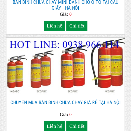
BÁN BÌNH CHỮA CHÁY MINI DÀNH CHO Ô TÔ TẠI CẦU
GIẤY - HÀ NÔI
Giá:
0
Liên hệ
Chi tiết
CHUYÊN MUA BÁN BÌNH CHỮA CHÁY GIÁ RẺ TẠI HÀ NỘI
Giá:
0
Liên hệ
Chi tiết