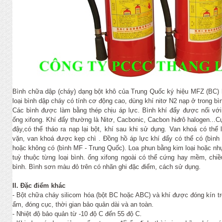
Bình chữa dập (cháy) dạng bột khô của Trung Quốc ký hiệu MFZ (BC)
loại bình dập cháy có tính cơ động cao, dùng khí nitơ N2 nạp ở trong bìn
Các bình được làm bằng thép chịu áp lực. Bình khí đẩy được nối với
ống xifong. Khí đẩy thường là Nitơ, Cacbonic, Cacbon hiđrô halogen...C
đậy,có thể tháo ra nạp lại bột, khí sau khi sử dụng. Van khoá có thể
vặn, van khoá được kẹp chì . Đồng hồ áp lực khí đẩy có thể có (bình
hoặc không có (bình MF - Trung Quốc). Loa phun bằng kim loại hoặc nh
tuỳ thuộc từng loại bình. ống xifong ngoài có thể cứng hay mềm, chiều
bình. Bình sơn màu đỏ trên có nhãn ghi đặc điểm, cách sử dụng.
II. Đặc điểm khác
- Bột chữa cháy silicom hóa (bột BC hoặc ABC) và khí được đóng kín tr
ẩm, đóng cục, thời gian bảo quản dài và an toàn.
- Nhiệt độ bảo quản từ -10 độ C đến 55 độ C.