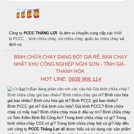
Công ty
PCCC THẮNG LỢI
là đơn vị chuyên cung cấp các
thiết
bị PCCC
:
bình chữa cháy
,
vòi chữa cháy
, q
uần áo chữa cháy
và
dịch vụ
BÌNH CHỮA CHÁY DẠNG BỘT GIÁ RẺ, BÁN CHẠY
NHẤT KHU CÔNG NGHIỆP NGHI SƠN - TĨNH GIA -
THANH HÓA
HOT LINE:
0938 966 114
Bạn đang phân vân với các câu hỏi Giá bình chữa cháy?
Bình chữa cháy giá bao nhiêu?
Bình chữa cháy giá rẻ
? Bình cứu hỏa
giá bao nhiêu? Bình cứu hỏa giá rẻ? Bình PCCC giá bao nhiêu?
Bình PCCC giá rẻ? Giá bình cứu hỏa? Giá bình PCCC? Bình chữa
cháy có mấy loại? Bình chữa cháy mua ở đâu uy tín? Bình chữa cháy
có Tem Kiểm Định Bộ Công An? Trong bình chữa cháy có gì? Trong
bình chữa cháy CO2 có gì? Trong bình chữa cháy bột có gì? hãy đến
với công ty
PCCC Thắng Lợi
để được hiểu và sử dụng các sản phẩm