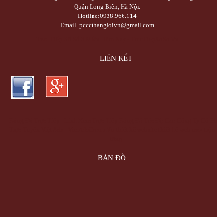
Quận Long Biên, Hà Nội.
Hotline:0938.966.114
Email: pcccthangloivn@gmail.com
Trực Tiếp Xổ Số 3 Miền Hôm Nay - TrucTiepXoSo.Vn
LIÊN KẾT
Bóng Đá Trực Tiếp - Link Xem Trực Tiếp Bóng Đá Tốc Độ Cao
Công Ty Cổ Ph
Trực Tuyến Việt Ads - VietAdsGroup.Vn
thiết kế website
thiết kế web
máy trộn
tông
BẢN ĐỒ