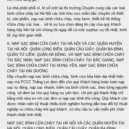
Là nhà phân phối sỉ, lẻ số một tại thị trường Chuyên cung cấp các loại
bình chữa cháy tại Hà Nội các tỉnh khu vực miền bắc chuyên về thiết
bị, sản phẩm, nạp sạc bình chữa cháy, máy bơm, thiết kế hệ thống
chữa cháy các loại… sẽ là sự lựa chọn đáng tin cậy của quý khách
hàng hãy liên hệ với chúng tôi ngay để có một sựphục vụ tốt nhất, kinh
tế, kịp thời gian nhất.
II. NẠP SẠC BÌNH CỮA CHÁY TẠI HÀ NỘI VÀ CÁC QUẬN HUYỆN
TẠI HÀ NỘI, QUẬN LONG BIÊN, QUẬN CẦU GIẤY, QUẬN BA ĐÌNH,
QUẬN TỪ LIÊM, QUẬN HÀ ĐÔNG, VÀ NẠP SẠC BÌNH CHỮA CHÁY
TẠI BẮC NINH, NẠP SẠC BÌNH CHỮA CHÁY TẠI BẮC GIANG, NẠP
SẠC BÌNH CHỮA CHÁY TẠI HƯNG YÊN, NẠP SẠC BÌNH CHỮA
CHÁY TẠI HẢI DƯƠNG.
Dây chuyền nạp sạc bình chữa cháy, bình cứu hỏa hiện đại nhất hiện
nay mà PCCC Thắng Lợi đem đến cho quý khách hàng hoàn toàn nạp
sạc tự động, nạp sạc nhanh, kiểm tra bình chính xác, theo từng nguyên
công sẽ đem lại cho quý hàng sự yên tâm, chi phí giá thành thấp chỉ
bằng một nửa so với các đơn vị nạp sạc bình thủ công. Quý khách còn
được nhân viên kỹ thuật nhiều kinh nghiệm hướng dẫn trao đổi kỹ thuật
nghiệp vụ chữa cháy khi quý khách có nhu cầu tư vấn miễn phí chân
thành nhiệt tình nhất.
NẠP SẠC BÌNH CỮA CHÁY TẠI HÀ NỘI VÀ CÁC QUẬN HUYỆN TẠI
HÀ NỘI, QUẬN LONG BIÊN, QUẬN CẦU GIẤY, QUẬN BA ĐÌNH,