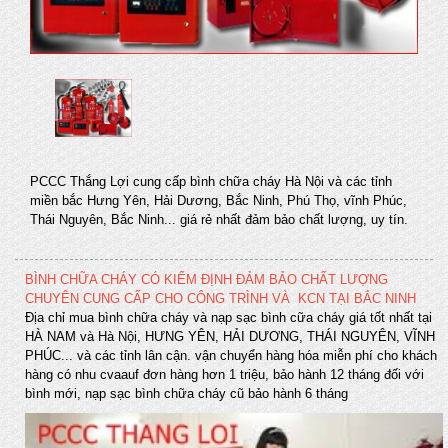
PCCC Thắng Lợi cung cấp bình chữa cháy Hà Nội và các tỉnh
miền bắc Hưng Yên, Hải Dương, Bắc Ninh, Phú Thọ, vĩnh Phúc,
Thái Nguyên, Bắc Ninh... giá rẻ nhất đảm bảo chất lượng, uy tín.
BÌNH CHỮA CHÁY CÓ KIỂM ĐỊNH ĐẢM BẢO CHẤT LƯỢNG
CHUYÊN CUNG CẤP CHO CÔNG TRÌNH VÀ KCN TẠI BẮC NINH
Địa chỉ mua bình chữa cháy và nạp sạc bình cữa cháy giá tốt nhất tại
HÀ NAM và Hà Nội, HƯNG YÊN, HẢI DƯƠNG, THÁI NGUYÊN, VĨNH
PHÚC... và các tỉnh lân cận. vận chuyển hàng hóa miễn phí cho khách
hàng có nhu cvaauf đơn hàng hơn 1 triệu, bảo hành 12 tháng đối với
bình mới, nạp sạc bình chữa cháy cũ bảo hành 6 tháng