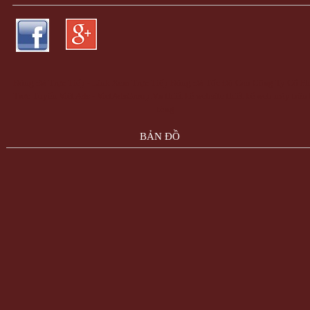
Bóng Đá Trực Tiếp - Link Xem Trực Tiếp Bóng Đá Tốc Độ Cao
Công Ty Cổ Ph
Trực Tuyến Việt Ads - VietAdsGroup.Vn
thiết kế website
thiết kế web
máy trộn
tông
BẢN ĐỒ