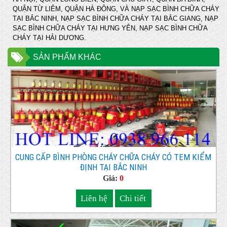
QUẬN TỪ LIÊM, QUẬN HÀ ĐÔNG, VÀ NẠP SẠC BÌNH CHỮA CHÁY
TẠI BẮC NINH, NẠP SẠC BÌNH CHỮA CHÁY TẠI BẮC GIANG, NẠP
SẠC BÌNH CHỮA CHÁY TẠI HƯNG YÊN, NẠP SẠC BÌNH CHỮA
CHÁY TẠI HẢI DƯƠNG.
SẢN PHẨM KHÁC
CUNG CẤP BÌNH PHÒNG CHÁY CHỮA CHÁY CÓ TEM KIỂM
ĐỊNH TẠI BẮC NINH
Giá:
0
Liên hệ
Chi tiết