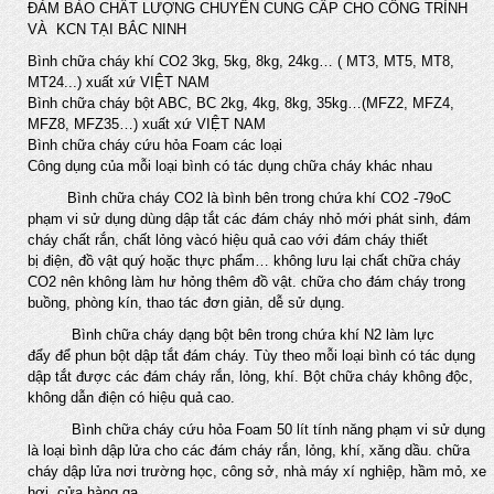
ĐẢM BẢO CHẤT LƯỢNG CHUYÊN CUNG CẤP CHO CÔNG TRÌNH
VÀ KCN TẠI BẮC NINH
Bình chữa cháy khí CO2 3kg, 5kg, 8kg, 24kg… ( MT3, MT5, MT8,
MT24...) xuất xứ VIỆT NAM
Bình chữa cháy bột ABC, BC 2kg, 4kg, 8kg, 35kg…(MFZ2, MFZ4,
MFZ8, MFZ35…) xuất xứ VIỆT NAM
Bình chữa cháy cứu hỏa Foam các loại
Công dụng của mỗi loại bình có tác dụng chữa cháy khác nhau
Bình chữa cháy CO2 là bình bên trong chứa khí CO2 -79oC
phạm vi sử dụng dùng dập tắt các đám cháy nhỏ mới phát sinh, đám
cháy chất rắn, chất lỏng vàcó hiệu quả cao với đám cháy thiết
bị điện, đồ vật quý hoặc thực phẩm… không lưu lại chất chữa cháy
CO2 nên không làm hư hỏng thêm đồ vật. chữa cho đám cháy trong
buồng, phòng kín, thao tác đơn giản, dễ sử dụng.
Bình chữa cháy dạng bột bên trong chứa khí N2 làm lực
đẩy để phun bột dập tắt đám cháy. Tùy theo mỗi loại bình có tác dụng
dập tắt được các đám cháy rắn, lỏng, khí. Bột chữa cháy không độc,
không dẫn điện có hiệu quả cao.
Bình chữa cháy cứu hỏa Foam 50 lít tính năng phạm vi sử dụng
là loại bình dập lửa cho các đám cháy rắn, lỏng, khí, xăng dầu. chữa
cháy dập lửa nơi trường học, công sở, nhà máy xí nghiệp, hầm mỏ, xe
hơi, cửa hàng ga…