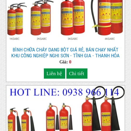
BÌNH CHỮA CHÁY DẠNG BỘT GIÁ RẺ, BÁN CHẠY NHẤT
KHU CÔNG NGHIỆP NGHI SƠN - TĨNH GIA - THANH HÓA
Giá:
0
Liên hệ
Chi tiết