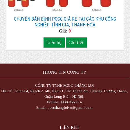
CHUYÊN BÁN BÌNH PCCC GIÁ RẺ TẠI CÁC KHU CÔNG
NGHIỆP TĨNH GIA, THANH HÓA
Giá:
0
Liên hệ
Chi tiết
THÔNG TIN CÔNG TY
CÔNG TY TNHH PCCC THẮNG LỢI
Địa chỉ: Số nhà 4, Ngách 21/40, Ngõ 21, Phố Thanh Am, Phường Thượng Thanh,
Quận Long Biên, Hà Nội.
Hotline:0938.966.114
Email: pcccthangloivn@gmail.com
Trực Tiếp Xổ Số 3 Miền Hôm Nay - TrucTiepXoSo.Vn
LIÊN KẾT