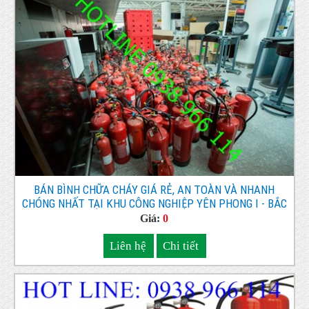
BÁN BÌNH CHỮA CHÁY GIÁ RẺ, AN TOÀN VÀ NHANH
CHÓNG NHẤT TẠI KHU CÔNG NGHIỆP YÊN PHONG I - BẮC
NINH
Giá:
0
Liên hệ
Chi tiết