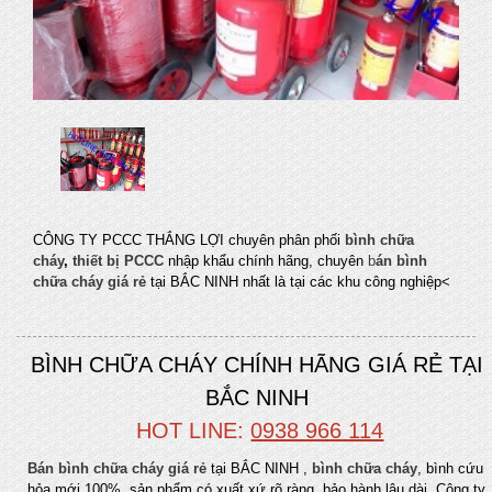
CÔNG TY PCCC THẮNG LỢI chuyên phân phối
bình chữa
cháy
,
thiết bị PCCC
nhập khẩu chính hãng, chuyên
b
án bình
chữa cháy giá rẻ
tại BẮC NINH nhất là tại các khu công nghiệp<
BÌNH CHỮA CHÁY CHÍNH HÃNG GIÁ RẺ TẠI
BẮC NINH
HOT LINE:
0938 966 114
Bán bình chữa cháy giá rẻ
tại BẮC NINH ,
bình chữa cháy
, bình cứu
hỏa mới 100%, sản phẩm có xuất xứ rõ ràng, bảo hành lâu dài. Công ty