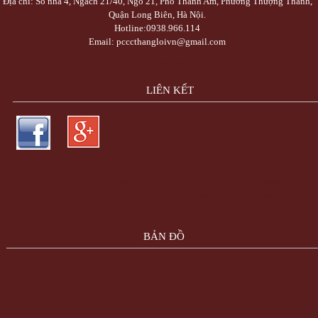
Địa chỉ: Số nhà 4, Ngách 21/40, Ngõ 21, Phố Thanh Am, Phường Thượng Thanh,
Quận Long Biên, Hà Nội.
Hotline:0938.966.114
Email: pcccthangloivn@gmail.com
Trực Tiếp Xổ Số 3 Miền Hôm Nay - TrucTiepXoSo.Vn
LIÊN KẾT
Bóng Đá Trực Tiếp - Link Xem Trực Tiếp Bóng Đá Tốc Độ Cao
Công Ty Cổ Ph
Trực Tuyến Việt Ads - VietAdsGroup.Vn
thiết kế website
thiết kế web
máy trộn
tông
BẢN ĐỒ