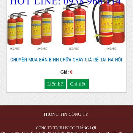
CHUYÊN MUA BÁN BÌNH CHỮA CHÁY GIÁ RẺ TẠI HÀ NỘI
Giá:
0
Liên hệ
Chi tiết
THÔNG TIN CÔNG TY
CÔNG TY TNHH PCCC THẮNG LỢI