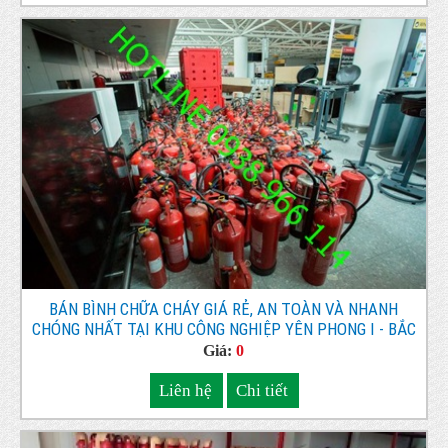
BÁN BÌNH CHỮA CHÁY GIÁ RẺ, AN TOÀN VÀ NHANH
CHÓNG NHẤT TẠI KHU CÔNG NGHIỆP YÊN PHONG I - BẮC
NINH
Giá:
0
Liên hệ
Chi tiết