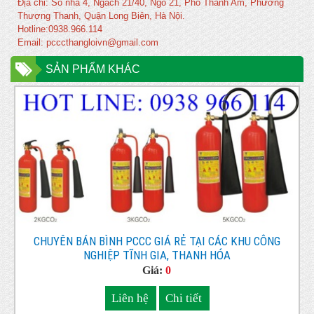
Địa chỉ: Số nhà 4, Ngách 21/40, Ngõ 21, Phố Thanh Am, Phường
Thượng Thanh, Quận Long Biên, Hà Nội.
Hotline:0938.966.114
Email: pcccthangloivn@gmail.com
SẢN PHẨM KHÁC
CHUYÊN BÁN BÌNH PCCC GIÁ RẺ TẠI CÁC KHU CÔNG
NGHIỆP TĨNH GIA, THANH HÓA
Giá:
0
Liên hệ
Chi tiết