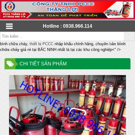
Hotline : 0938.966.114
bình chữa cháy,
thiết bị PCCC
nhập khẩu chính hãng, chuyên
b
án bình
chữa cháy giá rẻ
tại BẮC NINH nhất là tại các khu công nghiệp<" />
CHI TIẾT SẢN PHẨM