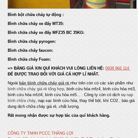
Bình bột chữa cháy tự động :
Bình chữa cháy xe đẩy MT35:
Bình chữa cháy xe đẩy MFZ35 BC 35KG:
Bình chữa cháy pyrogen:
Bình chữa cháy faucon:
Bình chữa cháy Foam:
=> BẢNG GIÁ XIN QUÍ KHÁCH VUI LÒNG LIÊN HỆ:
0938 966 114
ĐỂ ĐƯỢC TRAO ĐỔI VỚI GIÁ CẢ HỢP LÍ NHẤT.
Ngoài
bán bình chữa cháy giá rẻ
như trên còn có các sản phẩm như
bình chữa cháy giá rẻ tổng hợp
, bình cứu hỏa mfz4, bình cứu hỏa mt3,
bình cứu hỏa mfzl4, bình cứu hỏa mt5... . Công ty còn có dịch vụ
nạp
bình chữa cháy
, nạp sạc bình cứu hỏa, thay thế bột, khí CO2 , báo giá
dung dịch chữa cháy giá rẻ, chất lượng.
Rất mong nhận được sự hợp tác của quí khách hàng.
CÔNG TY TNHH PCCC THẮNG LỢI